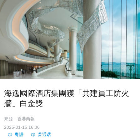
海逸國際酒店集團獲「共建員工防火
牆」白金獎
來源：香港商報
2025-01-15 16:36