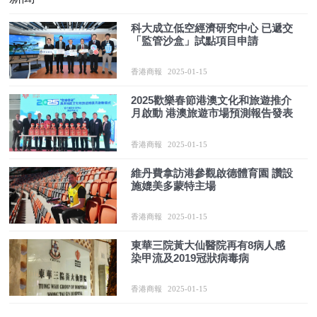
科大成立低空經濟研究中心 已遞交
「監管沙盒」試點項目申請
香港商報
2025-01-15
2025歡樂春節港澳文化和旅遊推介
月啟動 港澳旅遊市場預測報告發表
香港商報
2025-01-15
維丹費拿訪港參觀啟德體育園 讚設
施媲美多蒙特主場
香港商報
2025-01-15
東華三院黃大仙醫院再有8病人感
染甲流及2019冠狀病毒病
香港商報
2025-01-15