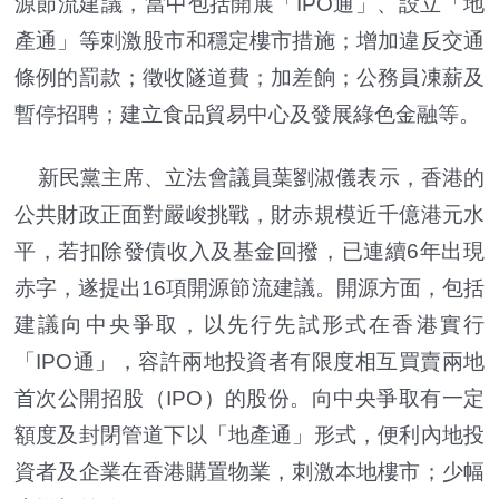
源節流建議，當中包括開展「IPO通」、設立「地
產通」等刺激股市和穩定樓市措施；增加違反交通
條例的罰款；徵收隧道費；加差餉；公務員凍薪及
暫停招聘；建立食品貿易中心及發展綠色金融等。
新民黨主席、立法會議員葉劉淑儀表示，香港的
公共財政正面對嚴峻挑戰，財赤規模近千億港元水
平，若扣除發債收入及基金回撥，已連續6年出現
赤字，遂提出16項開源節流建議。開源方面，包括
建議向中央爭取，以先行先試形式在香港實行
「IPO通」，容許兩地投資者有限度相互買賣兩地
首次公開招股（IPO）的股份。向中央爭取有一定
額度及封閉管道下以「地產通」形式，便利內地投
資者及企業在香港購置物業，刺激本地樓市；少幅