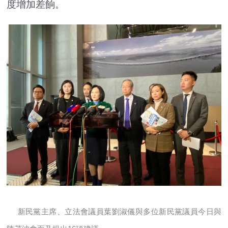
度增加差餉。
新民黨主席、立法會議員葉劉淑儀與多位新民黨議員今日與