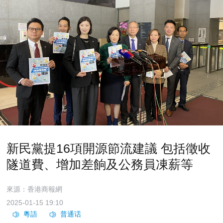
新民黨提16項開源節流建議 包括徵收
隧道費、增加差餉及公務員凍薪等
來源：香港商報網
2025-01-15 19:10