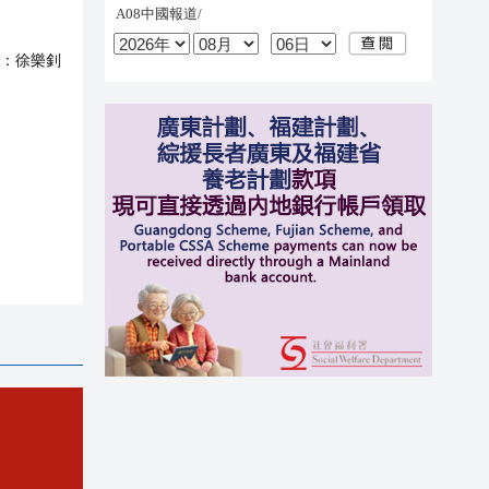
：
徐樂釗