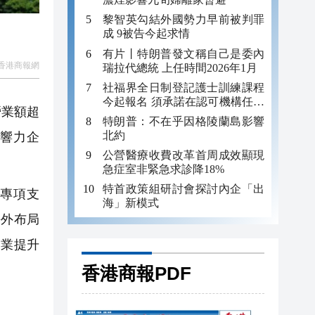
黎智英勾結外國勢力早前被判罪
成 9被告今起求情
有片丨特朗普發文稱自己是委內
香港商報網
瑞拉代總統 上任時間2026年1月
社福界全日制登記護士訓練課程
今起報名 須承諾在認可機構任職
營業額超
至少三年
特朗普：不在乎因格陵蘭島影響
北約
影響力企
公營醫療收費改革首周成效顯現
急症室非緊急求診降18%
特首政策組研討會探討內企「出
專項支
海」新模式
海外布局
企業提升
香港商報PDF