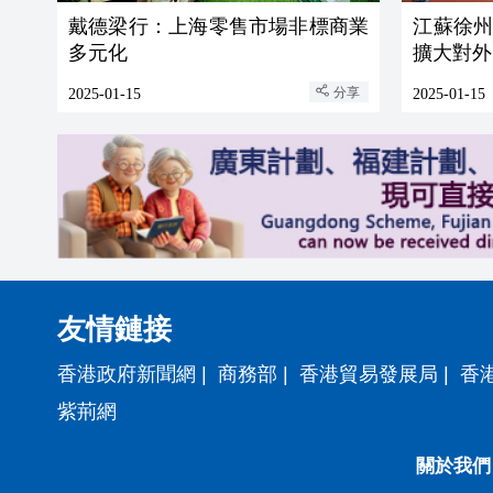
戴德梁行：上海零售市場非標商業
江蘇徐
多元化
擴大對外
分享
2025-01-15
2025-01-15
友情鏈接
香港政府新聞網
|
商務部
|
香港貿易發展局
|
香
紫荊網
關於我們