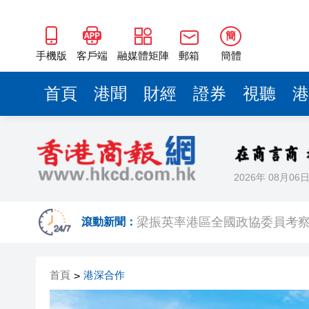
2025年海南儋州以舊換新帶動消
山東26戶省屬國企去年合計營收2
簡
瀋陽鐵西校園閱讀活動解鎖閱
手機版
客戶端
融媒體矩陣
郵箱
簡體
閩粵贛三地漢樂藝術家齊聚深
首頁
港聞
財經
證券
視聽
港
有片丨外交部回應特朗普委內瑞
50餘位頂尖專家共話時代命題
海南澄邁文儒煥新升級 五組數
2026年 08月06
梁振英率港區全國政協委員考
2025年海南儋州以舊換新帶動消
滾動新聞：
山東26戶省屬國企去年合計營收2
首頁
港深合作
>
瀋陽鐵西校園閱讀活動解鎖閱
閩粵贛三地漢樂藝術家齊聚深