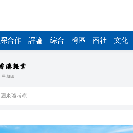
費約18億元
.58萬億 利潤總額近936億
讀新玩法
圳，共奏客家文化傳承新篇章
深合作
評論
綜合
灣區
商社
文化
拉石油言論 拉美國家有權自主選擇合作夥伴
據見證文儒沉香從傳統邁向現代
日
星期四
察團來瓊考察
費約18億元
.58萬億 利潤總額近936億
讀新玩法
圳，共奏客家文化傳承新篇章