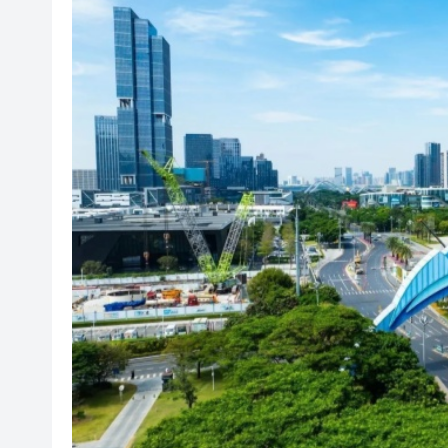
有片丨外交部回應特朗普委內瑞
50餘位頂尖專家共話時代命題
海南澄邁文儒煥新升級 五組數
梁振英率港區全國政協委員考
2025年海南儋州以舊換新帶動消
山東26戶省屬國企去年合計營收2
瀋陽鐵西校園閱讀活動解鎖閱
閩粵贛三地漢樂藝術家齊聚深
有片丨外交部回應特朗普委內瑞