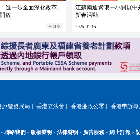
州：進一步全面深化改革、
江蘇南通紫琅一小開展中
開放
新春活動
分享
2025-01-15
港旅遊發展局
|
香港立法會
|
香港廉政公署
|
香港申訴專
-
聯絡我們
-
版權聲明
-
法律聲明
-
廣告服務
-
網上訂報
-