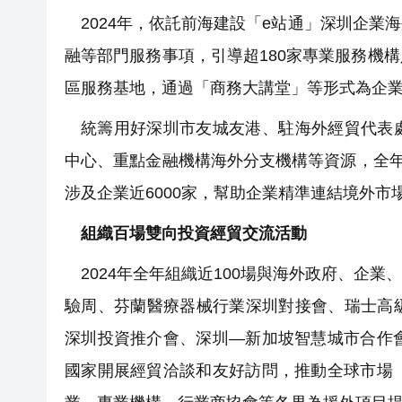
2024年，依託前海建設「e站通」深圳企
融等部門服務事項，引導超180家專業服務機
區服務基地，通過「商務大講堂」等形式為企業
統籌用好深圳市友城友港、駐海外經貿代表
中心、重點金融機構海外分支機構等資源，全年
涉及企業近6000家，幫助企業精準連結境外市
組織百場雙向投資經貿交流活動
2024年全年組織近100場與海外政府、企
驗周、芬蘭醫療器械行業深圳對接會、瑞士高
深圳投資推介會、深圳—新加坡智慧城市合作
國家開展經貿洽談和友好訪問，推動全球市場