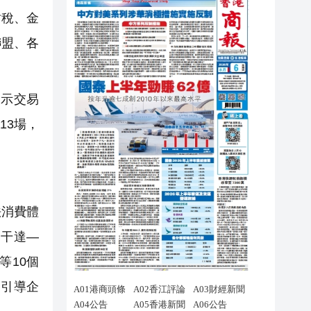
財稅、金
聯盟、各
展示交易
13場，
法消費體
烏干達—
等10個
，引導企