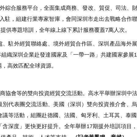
業海外綜合服務平台，全面集成商務、發改、貿促、司法、
構入駐，組建行業專家智庫，會同深圳市走出去戰略合作
提供專題培訓，全年線上線下累計服務覆蓋7萬人次。
處、駐外經貿聯絡處、境外經貿合作區、深圳產品海外
組織深圳企業赴發達國家及「一帶一路」共建國家參展1
場，高效匹配全球資源。
業、商協會等的雙向投資經貿交流活動。高水平舉辦深圳中
級別代表團交流活動、美國（深圳）雙向投資推介會、
會議等活動，組團赴德國、法國、匈牙利、土耳其、泰國
「含深度」更快更好提升。全年舉辦17期援外培訓項目