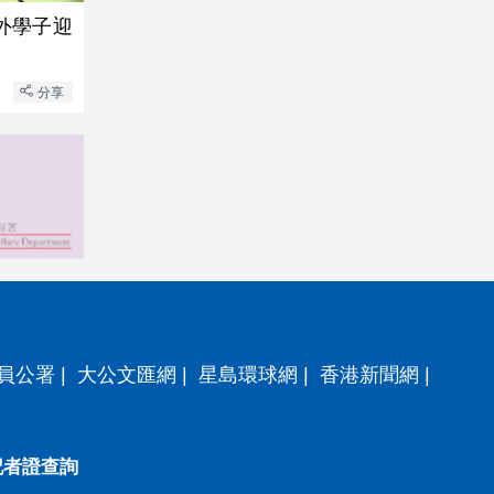
外學子迎
分享
員公署
|
大公文匯網
|
星島環球網
|
香港新聞網
|
記者證查詢