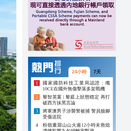
20:31
20:55
20:42
20:42
20:41
20:40
24小時
7天
20:39
國家國防科技工業局認證：殲
10CE在國外無傷擊落多架戰機
20:34
黎智英案 | 黎庭上狀態穩定 再打
破西方抹黑言論
20:31
將軍澳男子涉襲警被捕 警員臉腳
受傷送院
粉嶺畫眉山山火逾12小時未救熄
濃煙影響九旬婦離家暫避