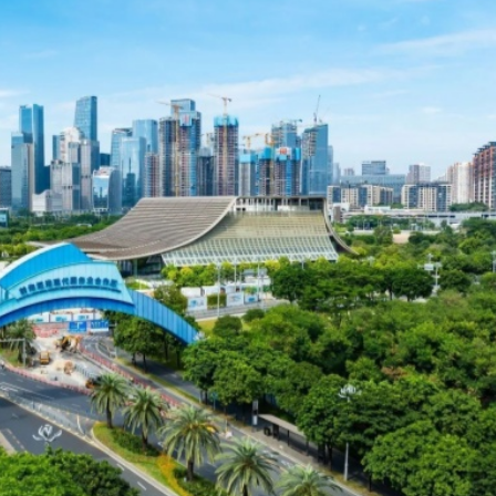
拉石油言論 拉美國家有權自主選擇合作夥伴
據見證文儒沉香從傳統邁向現代
察團來瓊考察
費約18億元
.58萬億 利潤總額近936億
讀新玩法
圳，共奏客家文化傳承新篇章
拉石油言論 拉美國家有權自主選擇合作夥伴