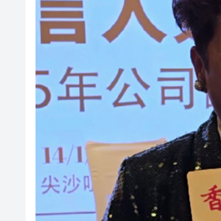
山東26戶省屬國企去年合計營收2
瀋陽鐵西校園閱讀活動解鎖閱
閩粵贛三地漢樂藝術家齊聚深
有片丨外交部回應特朗普委內瑞