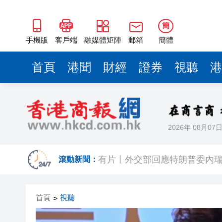
50餘位頂尖專家共話時代命題
海南澄邁文儒煥新升級 五組數
簡
梁振英率港區全國政協委員考
手機版
客戶端
融媒體矩陣
郵箱
簡體
2025年海南儋州以舊換新帶動消
首頁
港聞
財經
證券
視聽
港
山東26戶省屬國企去年合計營收2
瀋陽鐵西校園閱讀活動解鎖閱
閩粵贛三地漢樂藝術家齊聚深
2026年 08月07
有片丨外交部回應特朗普委內瑞
50餘位頂尖專家共話時代命題
滾動新聞：
海南澄邁文儒煥新升級 五組數
首頁
視聽
>
梁振英率港區全國政協委員考
2025年海南儋州以舊換新帶動消