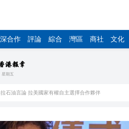
據見證文儒沉香從傳統邁向現代
察團來瓊考察
費約18億元
深合作
評論
綜合
灣區
商社
文化
.58萬億 利潤總額近936億
讀新玩法
圳，共奏客家文化傳承新篇章
日
星期五
拉石油言論 拉美國家有權自主選擇合作夥伴
據見證文儒沉香從傳統邁向現代
察團來瓊考察
費約18億元