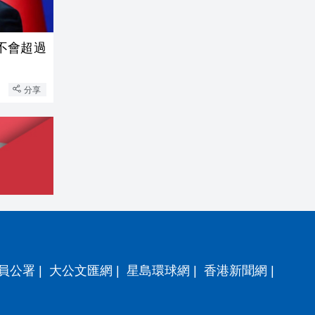
不會超過
分享
員公署
|
大公文匯網
|
星島環球網
|
香港新聞網
|