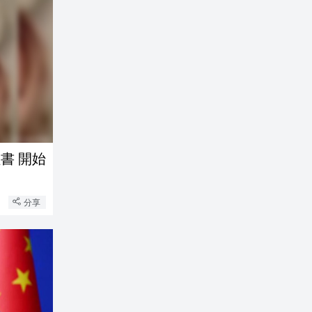
書 開始
分享