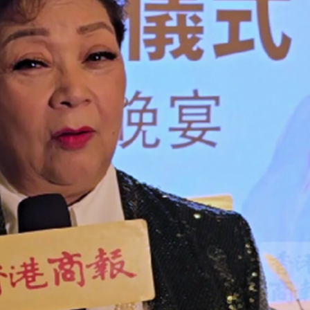
.58萬億 利潤總額近936億
讀新玩法
圳，共奏客家文化傳承新篇章
拉石油言論 拉美國家有權自主選擇合作夥伴