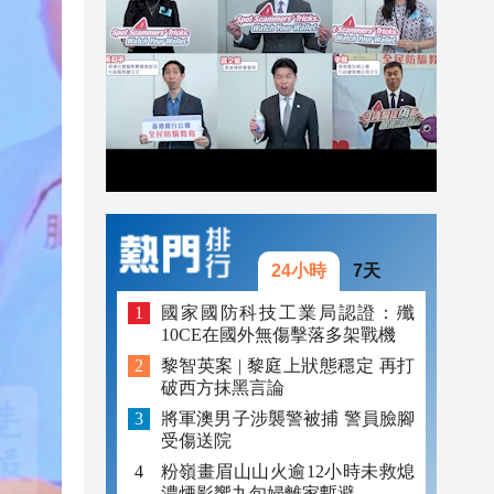
20:40
20:39
20:34
20:31
24小時
7天
國家國防科技工業局認證：殲
10CE在國外無傷擊落多架戰機
黎智英案 | 黎庭上狀態穩定 再打
破西方抹黑言論
將軍澳男子涉襲警被捕 警員臉腳
受傷送院
粉嶺畫眉山山火逾12小時未救熄
濃煙影響九旬婦離家暫避