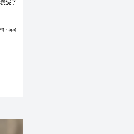
，我減了
輯：
蔣璐