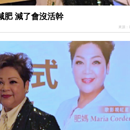
減肥 減了會沒活幹
來源：