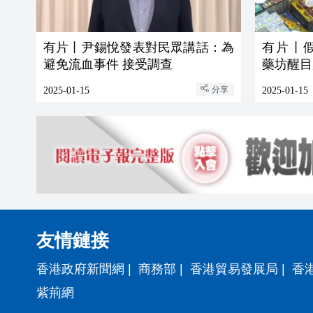
有片丨尹錫悅發表對民眾講話：為
有片丨
避免流血事件 接受調查
藥坊醒目
分享
2025-01-15
2025-01-15
友情鏈接
香港政府新聞網
|
商務部
|
香港貿易發展局
|
香
紫荊網