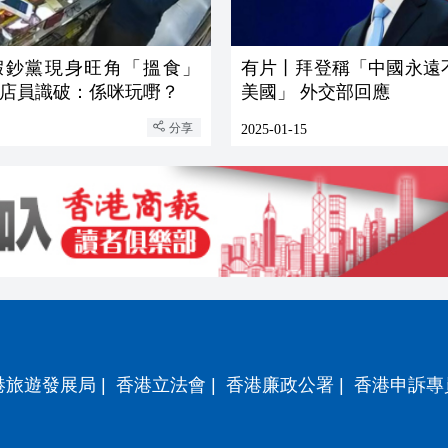
假鈔黨現身旺角「搵食」
有片丨拜登稱「中國永遠
店員識破：係咪玩嘢？
美國」 外交部回應
分享
2025-01-15
港旅遊發展局
|
香港立法會
|
香港廉政公署
|
香港申訴專