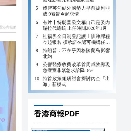
黎智英勾結外國勢力早前被判罪
成 9被告今起求情
有片丨特朗普發文稱自己是委內
香港商報網
瑞拉代總統 上任時間2026年1月
社福界全日制登記護士訓練課程
今起報名 須承諾在認可機構任職
至少三年
特朗普：不在乎因格陵蘭島影響
北約
公營醫療收費改革首周成效顯現
急症室非緊急求診降18%
特首政策組研討會探討內企「出
海」新模式
香港商報PDF