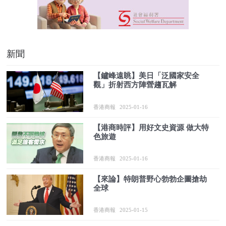
新聞
【鑪峰遠眺】美日「泛國家安全
觀」折射西方陣營趨瓦解
香港商報
2025-01-16
【港商時評】用好文史資源 做大特
色旅遊
香港商報
2025-01-16
【來論】特朗普野心勃勃企圖搶劫
全球
香港商報
2025-01-15