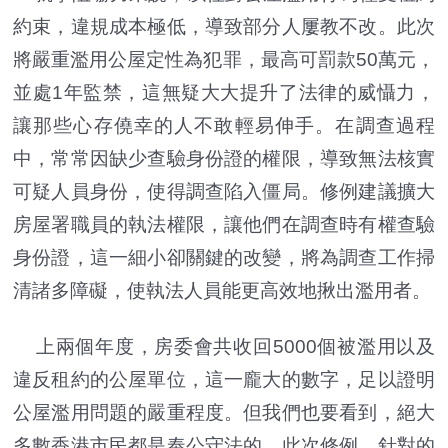
約束，違規成本極低，導致部分人屢教不改。此次
將嚴重濫用公屋定性為犯罪，最高可罰款50萬元，
並處1年監禁，這無疑大大提升了法律的威懾力，
讓那些心存僥幸的人不敢輕易伸手。在調查過程
中，常常因缺少查驗身份證的權限，導致無法核實
可疑人員身份，使得調查陷入僵局。修例建議擴大
房屋署職員的執法權限，讓他們在調查時有權查驗
身份證，這一細小卻關鍵的改變，將為調查工作掃
清諸多障礙，使執法人員能更高效地揪出濫用者。
上兩個年度，房委會共收回5000個被濫用以及
違反租約的公屋單位，這一龐大的數字，足以證明
公屋濫用問題的嚴重程度。但我們也要看到，絕大
多數香港市民都是奉公守法的。此次修例，針對的