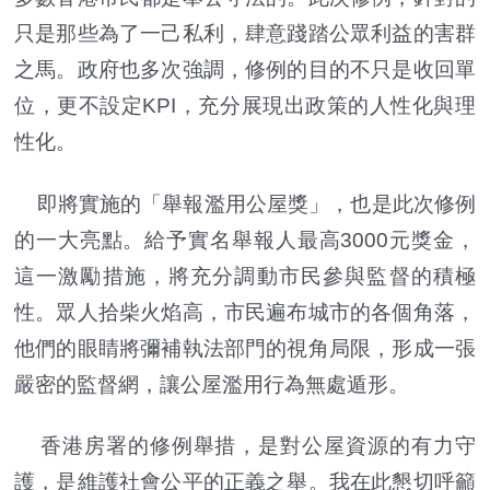
只是那些為了一己私利，肆意踐踏公眾利益的害群
之馬。政府也多次強調，修例的目的不只是收回單
位，更不設定KPI，充分展現出政策的人性化與理
性化。
即將實施的「舉報濫用公屋獎」，也是此次修例
的一大亮點。給予實名舉報人最高3000元獎金，
這一激勵措施，將充分調動市民參與監督的積極
性。眾人拾柴火焰高，市民遍布城市的各個角落，
他們的眼睛將彌補執法部門的視角局限，形成一張
嚴密的監督網，讓公屋濫用行為無處遁形。
香港房署的修例舉措，是對公屋資源的有力守
護，是維護社會公平的正義之舉。我在此懇切呼籲