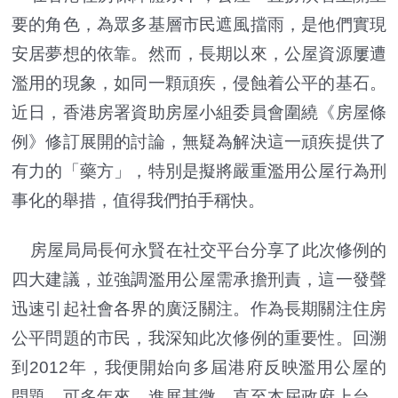
要的角色，為眾多基層市民遮風擋雨，是他們實現
安居夢想的依靠。然而，長期以來，公屋資源屢遭
濫用的現象，如同一顆頑疾，侵蝕着公平的基石。
近日，香港房署資助房屋小組委員會圍繞《房屋條
例》修訂展開的討論，無疑為解決這一頑疾提供了
有力的「藥方」，特別是擬將嚴重濫用公屋行為刑
事化的舉措，值得我們拍手稱快。
房屋局局長何永賢在社交平台分享了此次修例的
四大建議，並強調濫用公屋需承擔刑責，這一發聲
迅速引起社會各界的廣泛關注。作為長期關注住房
公平問題的市民，我深知此次修例的重要性。回溯
到2012年，我便開始向多屆港府反映濫用公屋的
問題，可多年來，進展甚微。直至本屆政府上台，