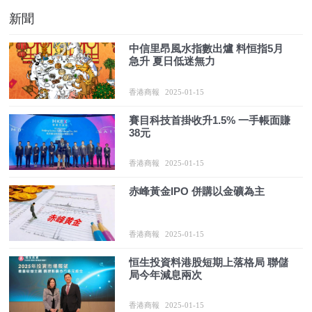
新聞
中信里昂風水指數出爐 料恒指5月
急升 夏日低迷無力
香港商報
2025-01-15
賽目科技首掛收升1.5% 一手帳面賺
38元
香港商報
2025-01-15
赤峰黃金IPO 併購以金礦為主
香港商報
2025-01-15
恒生投資料港股短期上落格局 聯儲
局今年減息兩次
香港商報
2025-01-15