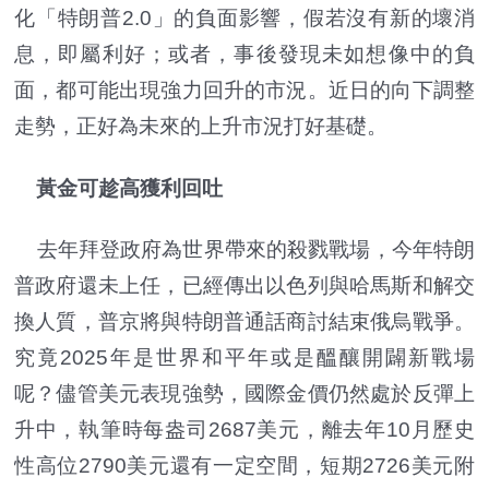
化「特朗普2.0」的負面影響，假若沒有新的壞消
息，即屬利好；或者，事後發現未如想像中的負
面，都可能出現強力回升的市況。近日的向下調整
走勢，正好為未來的上升市況打好基礎。
黃金可趁高獲利回吐
去年拜登政府為世界帶來的殺戮戰場，今年特朗
普政府還未上任，已經傳出以色列與哈馬斯和解交
換人質，普京將與特朗普通話商討結束俄烏戰爭。
究竟2025年是世界和平年或是醞釀開闢新戰場
呢？儘管美元表現強勢，國際金價仍然處於反彈上
升中，執筆時每盎司2687美元，離去年10月歷史
性高位2790美元還有一定空間，短期2726美元附