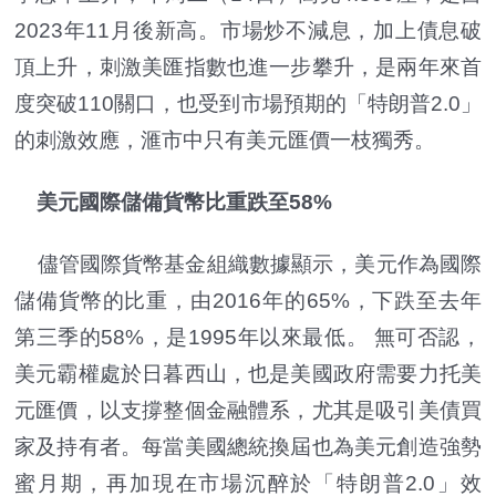
2023年11月後新高。市場炒不減息，加上債息破
頂上升，刺激美匯指數也進一步攀升，是兩年來首
度突破110關口，也受到市場預期的「特朗普2.0」
的刺激效應，滙市中只有美元匯價一枝獨秀。
美元國際儲備貨幣比重跌至58%
儘管國際貨幣基金組織數據顯示，美元作為國際
儲備貨幣的比重，由2016年的65%，下跌至去年
第三季的58%，是1995年以來最低。 無可否認，
美元霸權處於日暮西山，也是美國政府需要力托美
元匯價，以支撐整個金融體系，尤其是吸引美債買
家及持有者。每當美國總統換屆也為美元創造強勢
蜜月期，再加現在市場沉醉於「特朗普2.0」效