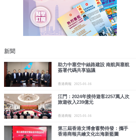
新聞
助力中塞空中絲路建設 南航與塞航
簽署代碼共享協議
香港商報
2025-01-16
江門：2024年接待遊客2257萬人次
旅遊收入239億元
香港商報
2025-01-16
第三屆香港文博會蓄勢待發：攜手
香港商報共繪文化出海新藍圖