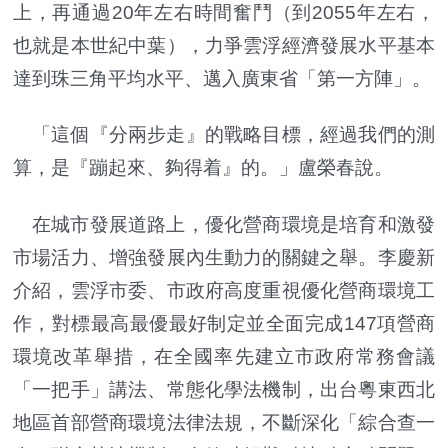
上，再通過20年左右時間奮鬥（到2055年左右，
也就是本世紀中葉），力爭雲浮經濟發展水平基本
達到珠三角平均水平、邁入廣東省「第一方陣」。
「這個『分兩步走』的戰略目標，經過我們的測
算，是『蹦起來、夠得着』的。」盧榮春說。
在城市發展道路上，優化營商環境是培育和激發
市場活力、增強發展內生動力的關鍵之舉。李慶新
介紹，雲浮市委、市政府高度重視優化營商環境工
作，對標最高最優最好制定並全面完成147項營商
環境改革舉措，在全國率先建立市政府常務會議
「一把手」講法、常態化學法機制，出台粵東西北
地區首部營商環境法律法規，不斷深化「綜合查一