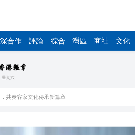
圳，共奏客家文化傳承新篇章
拉石油言論 拉美國家有權自主選擇合作夥伴
據見證文儒沉香從傳統邁向現代
深合作
評論
綜合
灣區
商社
文化
察團來瓊考察
費約18億元
.58萬億 利潤總額近936億
日
星期六
讀新玩法
圳，共奏客家文化傳承新篇章
拉石油言論 拉美國家有權自主選擇合作夥伴
據見證文儒沉香從傳統邁向現代