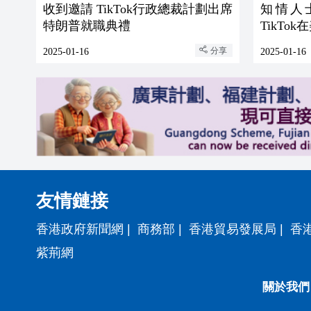
收到邀請 TikTok行政總裁計劃出席
知情人
特朗普就職典禮
TikTo
分享
2025-01-16
2025-01-16
友情鏈接
香港政府新聞網
|
商務部
|
香港貿易發展局
|
香
紫荊網
關於我們