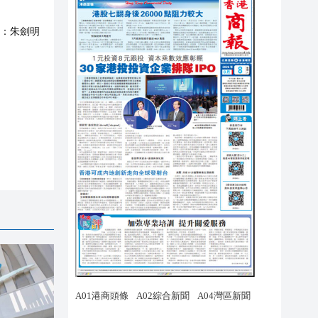
：
朱劍明