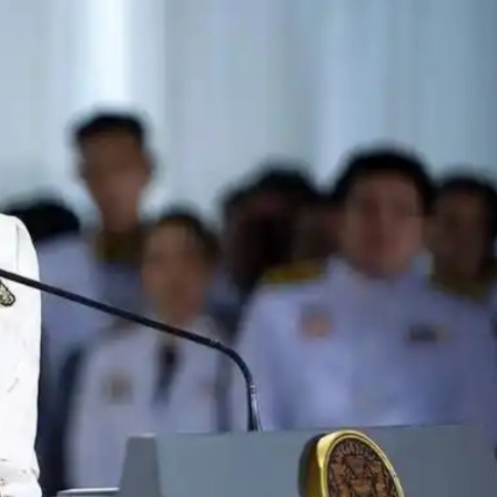
察團來瓊考察
費約18億元
.58萬億 利潤總額近936億
讀新玩法
圳，共奏客家文化傳承新篇章
拉石油言論 拉美國家有權自主選擇合作夥伴