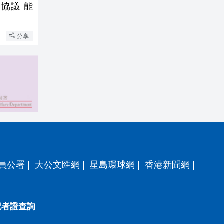
協議 能
分享
員公署
|
大公文匯網
|
星島環球網
|
香港新聞網
|
記者證查詢