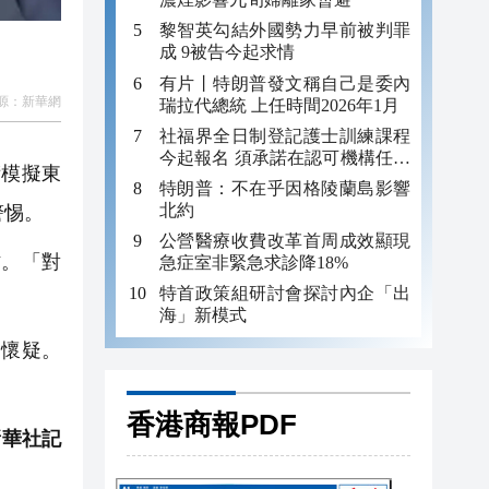
黎智英勾結外國勢力早前被判罪
成 9被告今起求情
有片丨特朗普發文稱自己是委內
源：
新華網
瑞拉代總統 上任時間2026年1月
社福界全日制登記護士訓練課程
今起報名 須承諾在認可機構任職
術模擬東
至少三年
特朗普：不在乎因格陵蘭島影響
北約
警惕。
公營醫療收費改革首周成效顯現
作。「對
急症室非緊急求診降18%
特首政策組研討會探討內企「出
海」新模式
懷疑。
香港商報PDF
新華社記