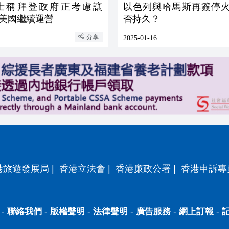
士稱拜登政府正考慮讓
以色列與哈馬斯再簽停火
k在美國繼續運營
否持久？
分享
2025-01-16
港旅遊發展局
|
香港立法會
|
香港廉政公署
|
香港申訴專
-
聯絡我們
-
版權聲明
-
法律聲明
-
廣告服務
-
網上訂報
-