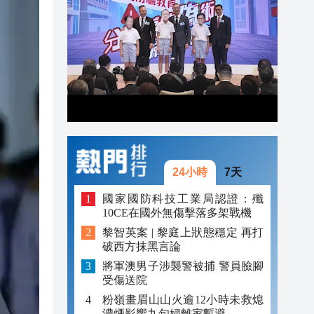
20:42
20:41
20:40
20:39
20:34
20:31
24小時
7天
國家國防科技工業局認證：殲
10CE在國外無傷擊落多架戰機
黎智英案 | 黎庭上狀態穩定 再打
破西方抹黑言論
將軍澳男子涉襲警被捕 警員臉腳
受傷送院
粉嶺畫眉山山火逾12小時未救熄
濃煙影響九旬婦離家暫避