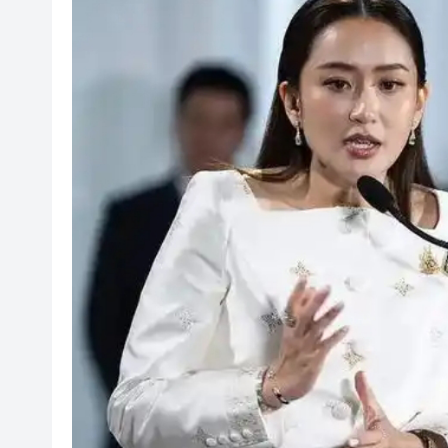
梁振英率港區全國政協委員考
2025年海南儋州以舊換新帶動消
山東26戶省屬國企去年合計營收2
瀋陽鐵西校園閱讀活動解鎖閱
閩粵贛三地漢樂藝術家齊聚深
有片丨外交部回應特朗普委內瑞