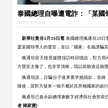
泰國總理自曝遭電詐：「某國
2025-01-16 14:21:28
新華社曼谷1月15日電
泰國總理佩通坦15日
盟某國領導人的聲音，並以「國家」名義誘騙
佩通坦當天接受媒體採訪時回憶說，對方用A
方聲音太像了，也非常清晰，我以前聽過這個
佩通坦說，詐騙分子後來要求她捐款，並稱「
隨後，當對方發來一個不屬於其所稱國家的銀
佩通坦已責令副總理兼數字經濟與社會部長巴
者 陳家寶)