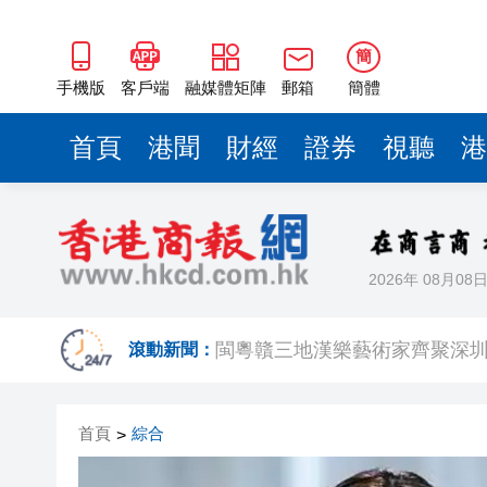
閩粵贛三地漢樂藝術家齊聚深
有片丨外交部回應特朗普委內瑞
簡
50餘位頂尖專家共話時代命題
手機版
客戶端
融媒體矩陣
郵箱
簡體
海南澄邁文儒煥新升級 五組數
首頁
港聞
財經
證券
視聽
港
梁振英率港區全國政協委員考
2025年海南儋州以舊換新帶動消
山東26戶省屬國企去年合計營收2
2026年 08月08
瀋陽鐵西校園閱讀活動解鎖閱
閩粵贛三地漢樂藝術家齊聚深
滾動新聞：
有片丨外交部回應特朗普委內瑞
首頁
綜合
>
50餘位頂尖專家共話時代命題
海南澄邁文儒煥新升級 五組數