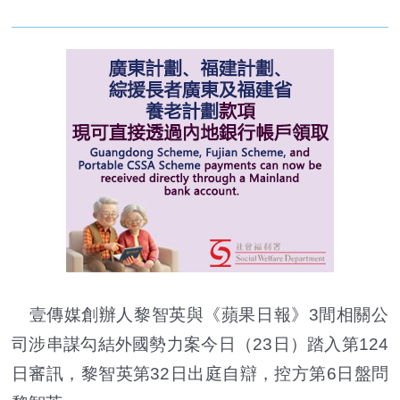
壹傳媒創辦人黎智英與《蘋果日報》3間相關公
司涉串謀勾結外國勢力案今日（23日）踏入第124
日審訊，黎智英第32日出庭自辯，控方第6日盤問