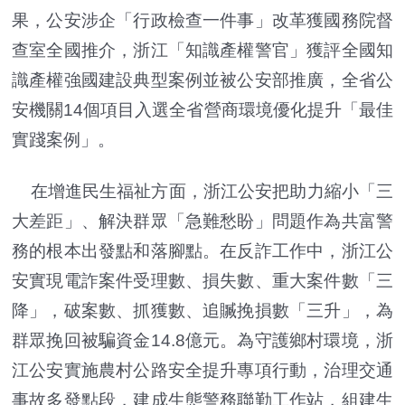
果，公安涉企「行政檢查一件事」改革獲國務院督
查室全國推介，浙江「知識產權警官」獲評全國知
識產權強國建設典型案例並被公安部推廣，全省公
安機關14個項目入選全省營商環境優化提升「最佳
實踐案例」。
在增進民生福祉方面，浙江公安把助力縮小「三
大差距」、解決群眾「急難愁盼」問題作為共富警
務的根本出發點和落腳點。在反詐工作中，浙江公
安實現電詐案件受理數、損失數、重大案件數「三
降」，破案數、抓獲數、追贓挽損數「三升」，為
群眾挽回被騙資金14.8億元。為守護鄉村環境，浙
江公安實施農村公路安全提升專項行動，治理交通
事故多發點段，建成生態警務聯勤工作站，組建生