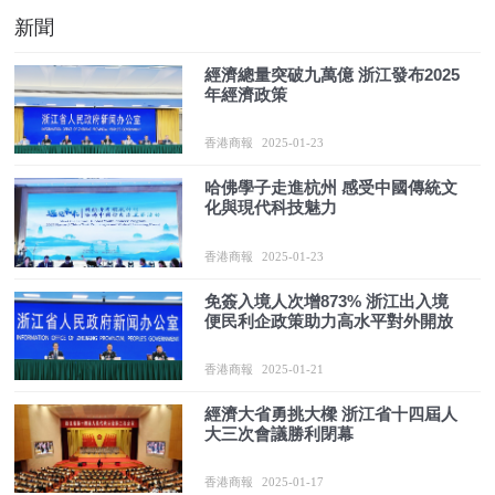
新聞
經濟總量突破九萬億 浙江發布2025
年經濟政策
香港商報
2025-01-23
哈佛學子走進杭州 感受中國傳統文
化與現代科技魅力
香港商報
2025-01-23
免簽入境人次增873% 浙江出入境
便民利企政策助力高水平對外開放
香港商報
2025-01-21
經濟大省勇挑大樑 浙江省十四屆人
大三次會議勝利閉幕
香港商報
2025-01-17