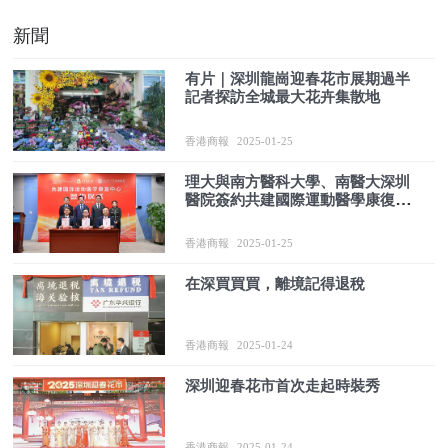
新聞
有片｜深圳龍崗迎春花市展期過半
記者探訪全城最大花卉集散地
香港商報
2025-01-25
理大與南方醫科大學、南醫大深圳
醫院簽約共建國際運動醫學康復中
心
香港商報
2025-01-25
在深買買買，離境記得退稅
香港商報
2025-01-24
深圳迎春花市首次走起時裝秀
香港商報
2025-01-24