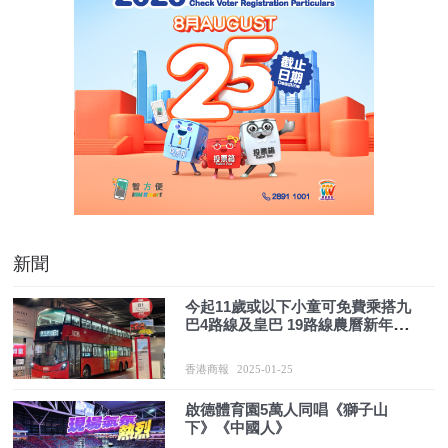
新聞
今起11歲或以下小童可免費乘搭九
巴4路線及皇巴 19路線農曆新年加
強服務
香港商報
2025-01-25
啟德體育園5萬人同唱《獅子山
下》《中國人》