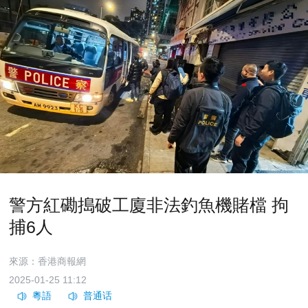
警方紅磡搗破工廈非法釣魚機賭檔 拘
捕6人
來源：香港商報網
2025-01-25 11:12