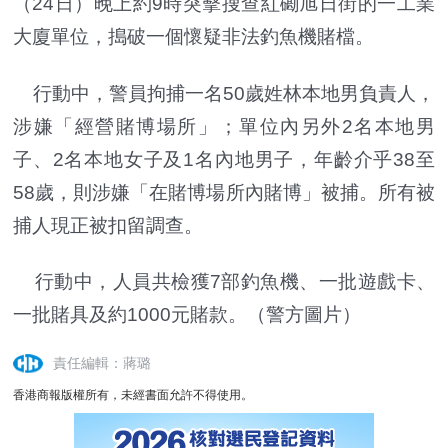
（24日）晚上約9時突擊搜查紅磡旭日街的一工業
大廈單位，搗破一個懷疑非法釣魚機賭檔。
行動中，警員拘捕一名50歲姓林本地男負責人，
涉嫌「經營賭博場所」；單位內另外2名本地男
子、2名本地女子及1名內地男子，年齡介乎38至
58歲，則涉嫌「在賭博場所內賭博」被捕。所有被
捕人現正被扣留調查。
行動中，人員共檢獲7部釣魚機、一批遊戲卡、
一批賭具及約1000元賭款。（警方圖片）
責任編輯：蔣璐
香港商報版權所有，未經書面允許不得使用。