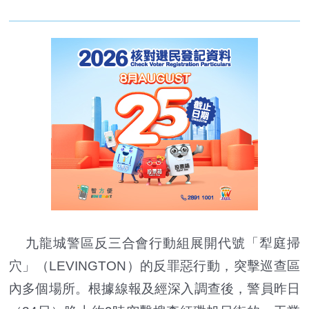
九龍城警區反三合會行動組展開代號「犁庭掃
穴」（LEVINGTON）的反罪惡行動，突擊巡查區
內多個場所。根據線報及經深入調查後，警員昨日