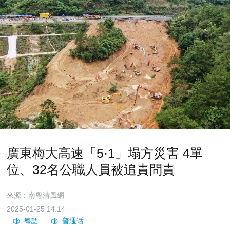
廣東梅大高速「5·1」塌方災害 4單
位、32名公職人員被追責問責
來源：南粵清風網
2025-01-25 14:14