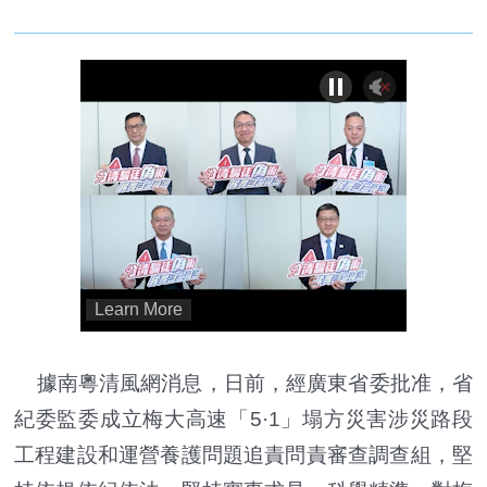
據南粵清風網消息，日前，經廣東省委批准，省
紀委監委成立梅大高速「5·1」塌方災害涉災路段
工程建設和運營養護問題追責問責審查調查組，堅