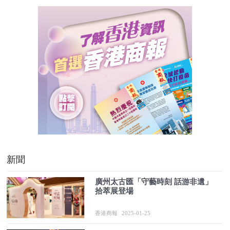
新聞
廣州太古匯「守藝時刻 話游非遺」
拾萃展登場
香港商報
2025-01-25