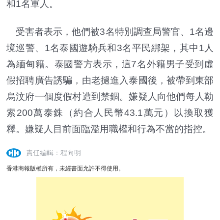
和1名軍人。
受害者表示，他們被3名特別調查局警官、1名邊
境巡警、1名泰國遊騎兵和3名平民綁架，其中1人
為緬甸籍。泰國警方表示，這7名外籍男子受到虛
假招聘廣告誘騙，由老撾進入泰國後，被帶到東部
烏汶府一個度假村遭到禁錮。嫌疑人向他們每人勒
索200萬泰銖（約合人民幣43.1萬元）以換取獲
釋。嫌疑人目前面臨濫用職權和行為不當的指控。
責任編輯：程向明
香港商報版權所有，未經書面允許不得使用。