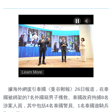
據海外網援引泰國《曼谷郵報》26日報道，在泰
國被綁架的7名外國籍男子獲救。泰國政府拘捕8名
涉案人員，其中包括4名泰國警員、1名泰國遊騎兵