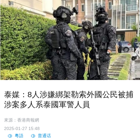
泰媒：8人涉嫌綁架勒索外國公民被捕
涉案多人系泰國軍警人員
來源：香港商報網
2025-01-27 15:48