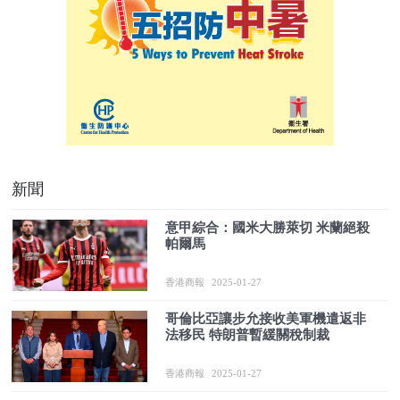
新聞
意甲綜合：國米大勝萊切 米蘭絕殺
帕爾馬
香港商報
2025-01-27
哥倫比亞讓步允接收美軍機遣返非
法移民 特朗普暫緩關稅制裁
香港商報
2025-01-27