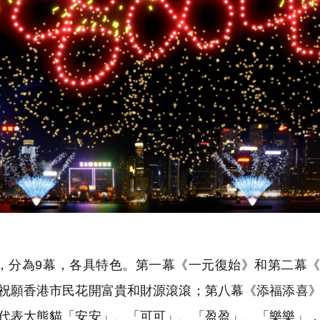
，分為9幕，各具特色。第一幕《一元復始》和第二幕
，祝願香港市民花開富貴和財源滾滾；第八幕《添福添喜
，代表大熊貓「安安」、「可可」、「盈盈」、「樂樂」