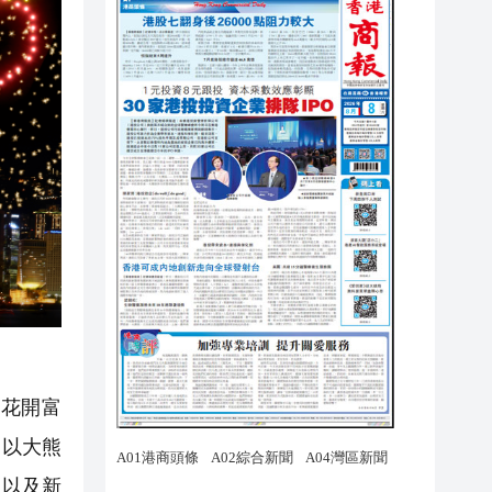
《花開富
》以大熊
，以及新