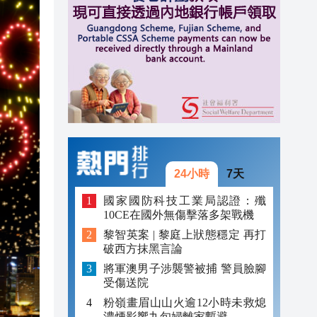
20:55
20:42
20:42
20:41
20:40
20:39
24小時
7天
20:34
國家國防科技工業局認證：殲
10CE在國外無傷擊落多架戰機
20:31
黎智英案 | 黎庭上狀態穩定 再打
破西方抹黑言論
將軍澳男子涉襲警被捕 警員臉腳
受傷送院
粉嶺畫眉山山火逾12小時未救熄
濃煙影響九旬婦離家暫避