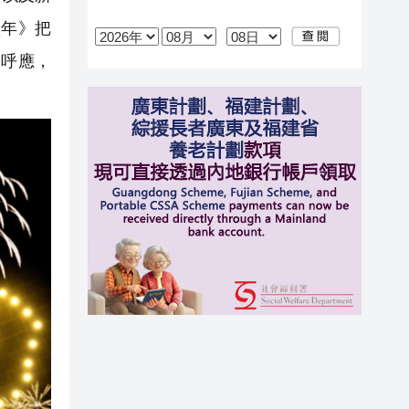
豐年》把
相呼應，