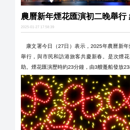
2025-01-27 17:58:39
康文署今日（27日）表示，2025年農曆新
舉行，與市民和訪港旅客共慶新春。是次煙花
助。煙花匯演歷時約23分鐘，由3艘躉船發放23