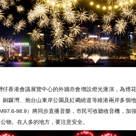
灣仔香港會議展覽中心的外牆亦會增設燈光滙演，為煙
、銅鑼灣、炮台山東岸公園及紅磡繞道等維港兩岸多個
7.6-98.9）將同步直播音樂，市民可收聽收音機，加
護公物。在人多的地方，要注意安全。