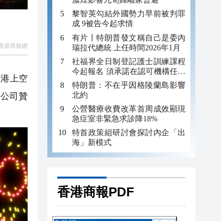
黎智英勾結外國勢力早前被判罪
成 9被告今起求情
有片丨特朗普發文稱自己是委內
香港商報網
瑞拉代總統 上任時間2026年1月
社福界全日制登記護士訓練課程
今起報名 須承諾在認可機構任職
亞港上空
至少三年
特朗普：不在乎因格陵蘭島影響
北約
公司贊
公營醫療收費改革首周成效顯現
急症室非緊急求診降18%
特首政策組研討會探討內企「出
海」新模式
香港商報PDF