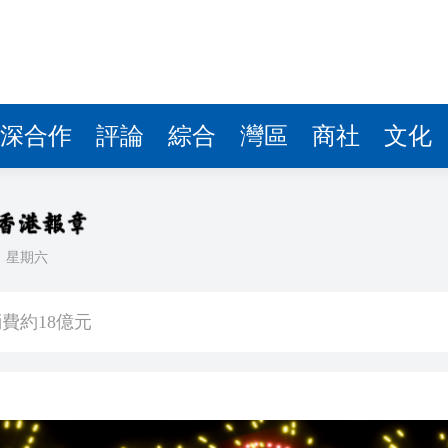
.58萬億 利潤總額近936億
讀新玩法
圳，共奏客家文化傳承新篇章
拉石油言論 拉美國家有權自主選擇合作夥伴
深合作
評論
綜合
灣區
商社
文化
據見證文儒沉香從傳統邁向現代
察團來瓊考察
日
星期六
費約18億元
.58萬億 利潤總額近936億
讀新玩法
圳，共奏客家文化傳承新篇章
拉石油言論 拉美國家有權自主選擇合作夥伴