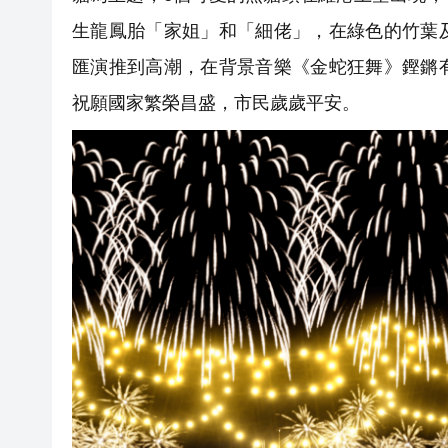
生龍鳳胎「家姐」和「細佬」，在綠色的竹葉
匯演推到高潮，在背景音樂《金蛇狂舞》鏗鏘
祝願國家繁榮昌盛，市民歲歲平安。