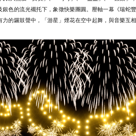
及銀色的流光襯托下，象徵快樂團圓。壓軸一幕《瑞蛇
有力的鑼鼓聲中，「游星」煙花在空中起舞，與音樂互