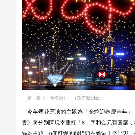
第一幕《一元復始》。（政府新聞處）
今年煙花匯演的主題為「金蛇迎春慶豐年」
貴》將分別閃現幸運紅「8」字和金元寶圖案
貓為主題，6個可愛的熊貓頭在維港上空出現