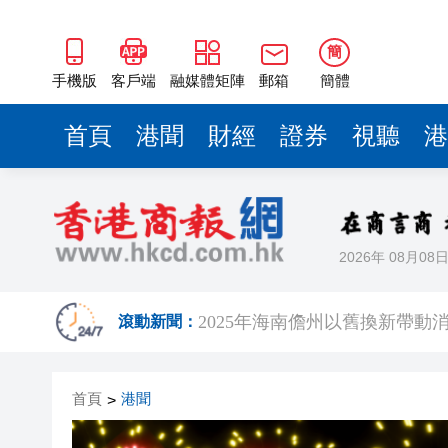
山東26戶省屬國企去年合計營收2
瀋陽鐵西校園閱讀活動解鎖閱
簡
閩粵贛三地漢樂藝術家齊聚深
手機版
客戶端
融媒體矩陣
郵箱
簡體
有片丨外交部回應特朗普委內瑞
首頁
港聞
財經
證券
視聽
港
50餘位頂尖專家共話時代命題
海南澄邁文儒煥新升級 五組數
梁振英率港區全國政協委員考
2026年 08月08
2025年海南儋州以舊換新帶動消
山東26戶省屬國企去年合計營收2
滾動新聞：
瀋陽鐵西校園閱讀活動解鎖閱
首頁
港聞
>
閩粵贛三地漢樂藝術家齊聚深
有片丨外交部回應特朗普委內瑞