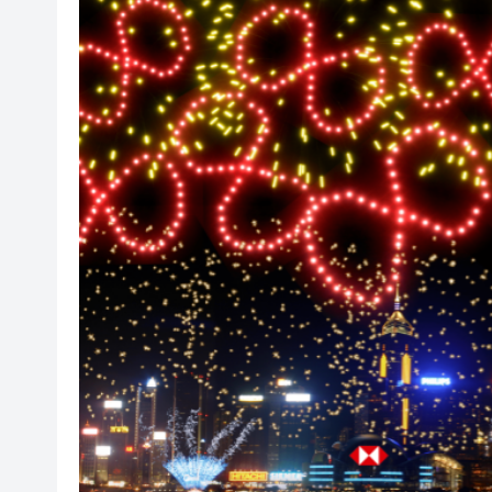
50餘位頂尖專家共話時代命題
海南澄邁文儒煥新升級 五組數
梁振英率港區全國政協委員考
2025年海南儋州以舊換新帶動消
山東26戶省屬國企去年合計營收2
瀋陽鐵西校園閱讀活動解鎖閱
閩粵贛三地漢樂藝術家齊聚深
有片丨外交部回應特朗普委內瑞