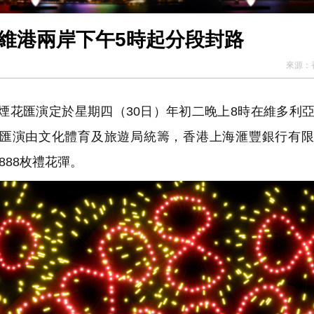
農曆新年煙花匯演初二晚舉行 維港兩岸下午5時起分段封路
來源：
年煙花匯演定於星期四（30日）年初二晚上8時在維多利
匯演由文化體育及旅遊局統籌，香港上海滙豐銀行有限
888枚禮花彈。