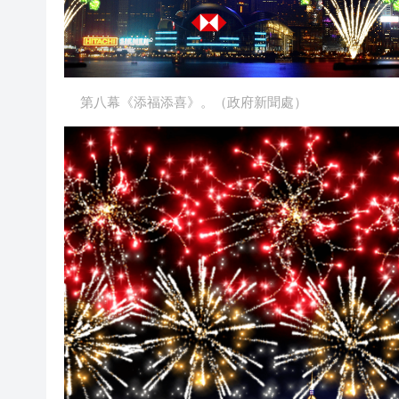
第八幕《添福添喜》。（政府新聞處）