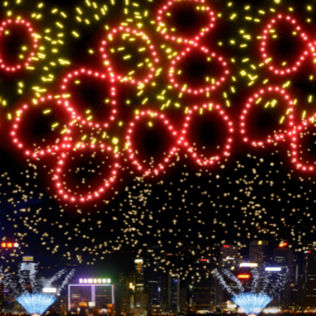
據見證文儒沉香從傳統邁向現代
察團來瓊考察
費約18億元
.58萬億 利潤總額近936億
讀新玩法
圳，共奏客家文化傳承新篇章
拉石油言論 拉美國家有權自主選擇合作夥伴