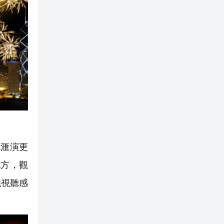
花滙演更
地方，觀
強視聽感