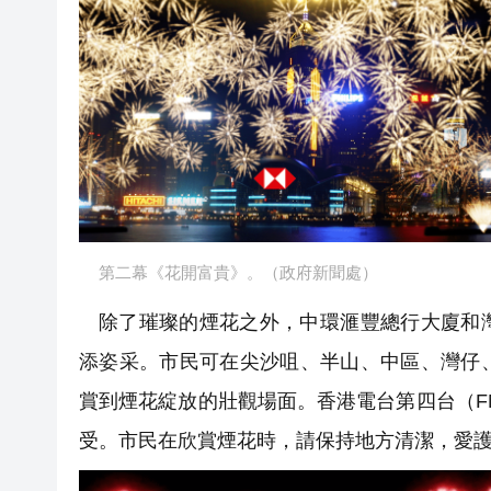
第二幕《花開富貴》。（政府新聞處）
除了璀璨的煙花之外，中環滙豐總行大廈和
添姿采。市民可在尖沙咀、半山、中區、灣仔
賞到煙花綻放的壯觀場面。香港電台第四台（FM9
受。市民在欣賞煙花時，請保持地方清潔，愛