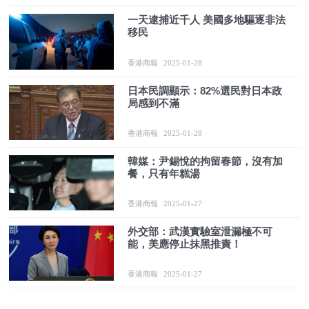
一天逮捕近千人 美國多地驅逐非法
移民
香港商報
2025-01-28
日本民調顯示：82%選民對日本政
局感到不滿
香港商報
2025-01-28
韓媒：尹錫悅的拘留春節，沒有加
餐，只有年糕湯
香港商報
2025-01-27
外交部：武漢實驗室泄漏極不可
能，美應停止抹黑推責！
香港商報
2025-01-27