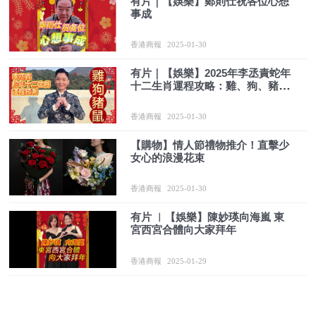
有片｜【娛樂】鄭則仕祝各位心想
事成
香港商報
2025-01-30
有片｜【娛樂】2025年李丞責蛇年
十二生肖運程攻略：雞、狗、豬、
鼠
香港商報
2025-01-30
【購物】情人節禮物推介！直擊少
女心的浪漫花束
香港商報
2025-01-30
有片 ︳【娛樂】陳妙瑛向海嵐 東
宮西宮合體向大家拜年
香港商報
2025-01-29