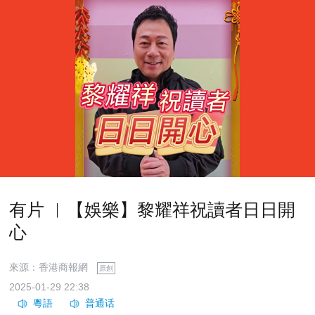
有片 ︳【娛樂】黎耀祥祝讀者日日開
心
來源：香港商報網
原創
2025-01-29 22:38