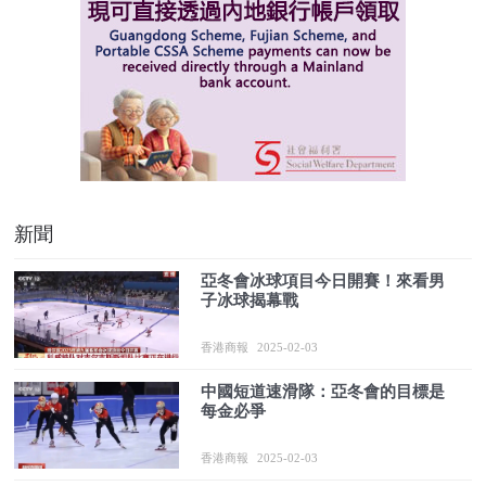
新聞
亞冬會冰球項目今日開賽！來看男
子冰球揭幕戰
香港商報
2025-02-03
中國短道速滑隊：亞冬會的目標是
每金必爭
香港商報
2025-02-03