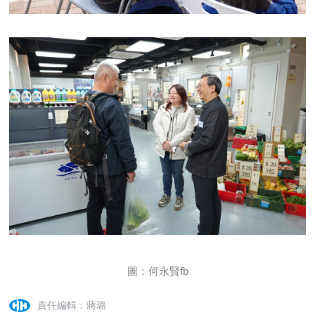
圖：何永賢fb
責任編輯：蔣璐