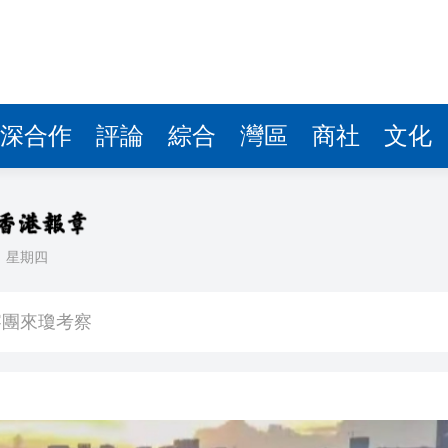
費約18億元
.58萬億 利潤總額近936億
讀新玩法
圳，共奏客家文化傳承新篇章
深合作
評論
綜合
灣區
商社
文化
拉石油言論 拉美國家有權自主選擇合作夥伴
據見證文儒沉香從傳統邁向現代
日
星期四
察團來瓊考察
費約18億元
.58萬億 利潤總額近936億
讀新玩法
圳，共奏客家文化傳承新篇章