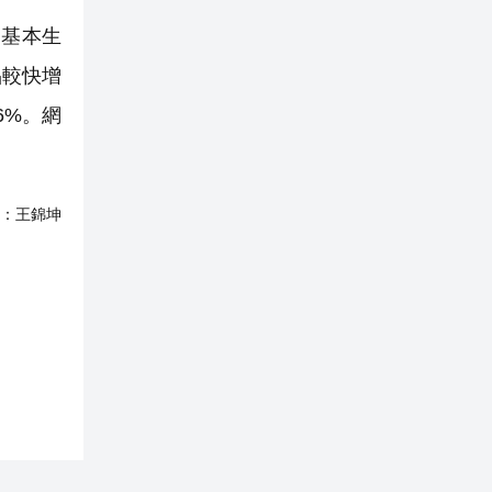
，基本生
品較快增
6%。網
：
王錦坤