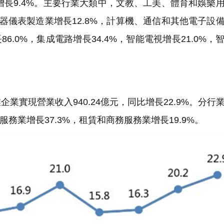
增長9.4%。主要行業大類中，文教、工美、體育和娛樂
，儀器儀表製造業增長12.8%，計算機、通信和其他電子設
6.0%，集成電路增長34.4%，智能電視增長21.0%，
業實現營業收入940.24億元，同比增長22.9%。分行
務業增長37.3%，租賃和商務服務業增長19.9%。