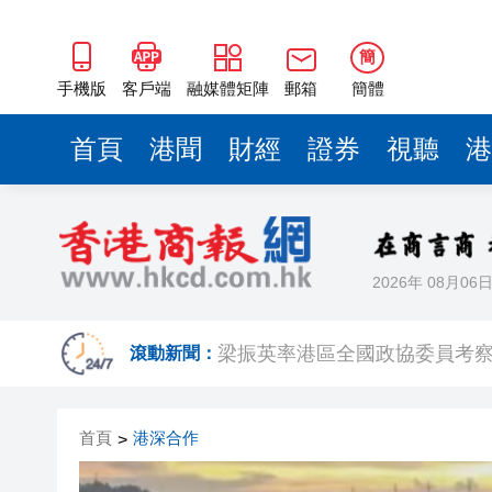
2025年海南儋州以舊換新帶動消
山東26戶省屬國企去年合計營收2
簡
瀋陽鐵西校園閱讀活動解鎖閱
手機版
客戶端
融媒體矩陣
郵箱
簡體
閩粵贛三地漢樂藝術家齊聚深
首頁
港聞
財經
證券
視聽
港
有片丨外交部回應特朗普委內瑞
50餘位頂尖專家共話時代命題
海南澄邁文儒煥新升級 五組數
2026年 08月06
梁振英率港區全國政協委員考
2025年海南儋州以舊換新帶動消
滾動新聞：
山東26戶省屬國企去年合計營收2
首頁
港深合作
>
瀋陽鐵西校園閱讀活動解鎖閱
閩粵贛三地漢樂藝術家齊聚深