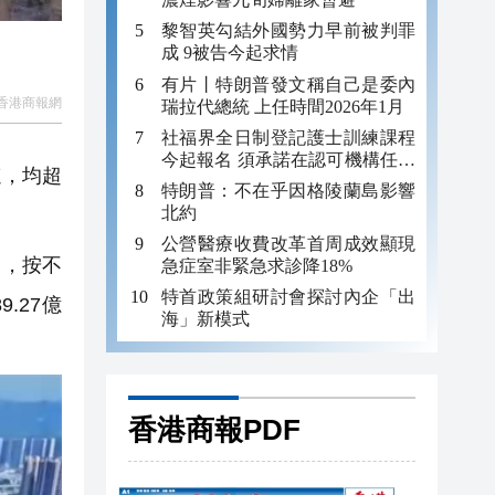
黎智英勾結外國勢力早前被判罪
成 9被告今起求情
有片丨特朗普發文稱自己是委內
香港商報網
瑞拉代總統 上任時間2026年1月
社福界全日制登記護士訓練課程
今起報名 須承諾在認可機構任職
速，均超
至少三年
特朗普：不在乎因格陵蘭島影響
北約
公營醫療收費改革首周成效顯現
），按不
急症室非緊急求診降18%
特首政策組研討會探討內企「出
.27億
海」新模式
香港商報PDF