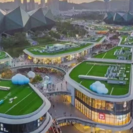
拉石油言論 拉美國家有權自主選擇合作夥伴
據見證文儒沉香從傳統邁向現代
察團來瓊考察
費約18億元
.58萬億 利潤總額近936億
讀新玩法
圳，共奏客家文化傳承新篇章
拉石油言論 拉美國家有權自主選擇合作夥伴