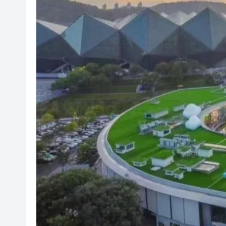
有片丨外交部回應特朗普委內瑞
50餘位頂尖專家共話時代命題
海南澄邁文儒煥新升級 五組數
梁振英率港區全國政協委員考
2025年海南儋州以舊換新帶動消
山東26戶省屬國企去年合計營收2
瀋陽鐵西校園閱讀活動解鎖閱
閩粵贛三地漢樂藝術家齊聚深
有片丨外交部回應特朗普委內瑞