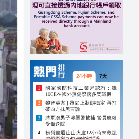
20:31
20:55
20:42
20:42
20:41
20:40
24小時
7天
20:39
國家國防科技工業局認證：殲
10CE在國外無傷擊落多架戰機
20:34
黎智英案 | 黎庭上狀態穩定 再打
破西方抹黑言論
20:31
將軍澳男子涉襲警被捕 警員臉腳
受傷送院
粉嶺畫眉山山火逾12小時未救熄
濃煙影響九旬婦離家暫避