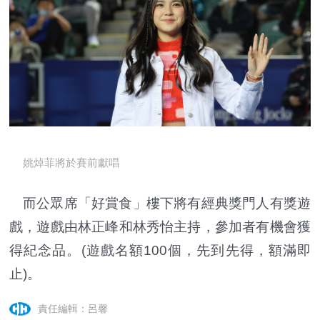
姚焯菲將於賽前獻唱
而公眾席「好賞食」樓下將有經典獎門人有獎遊
戲，遊戲由林正峰和林秀怡主持，參加者有機會獲
得紀念品。(遊戲名額100個，先到先得，額滿即
止)。
責任編輯：呂馨