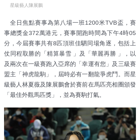
星級藝人陳展鵬
全日焦點賽事為第八場一班1200米TVB盃，賽
事總獎金372萬港元，賽事開跑時間為下午4時05
分，今屆賽事共有8匹頂班佳駟同場角逐，包括上
仗同程取勝的「精算暴雪 」及「華麗再勝 」，以
及兩次在一級賽跑入亞席的「幸運有您」及三級賽
盟主「神虎龍駒」，屆時必有一翻龍爭虎鬥。而星
級藝人林夏薇及陳展鵬會於賽前在馬匹亮相圈頒發
「最佳外觀馬匹獎」，並為賽駒打氣。