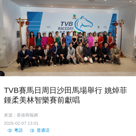
TVB賽馬日周日沙田馬場舉行 姚焯菲
鍾柔美林智樂賽前獻唱
來源：香港商報網
2025-02-07 13:01