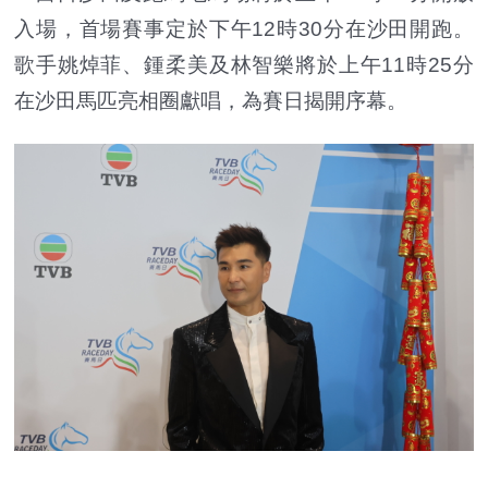
入場，首場賽事定於下午12時30分在沙田開跑。
歌手姚焯菲、鍾柔美及林智樂將於上午11時25分
在沙田馬匹亮相圈獻唱，為賽日揭開序幕。