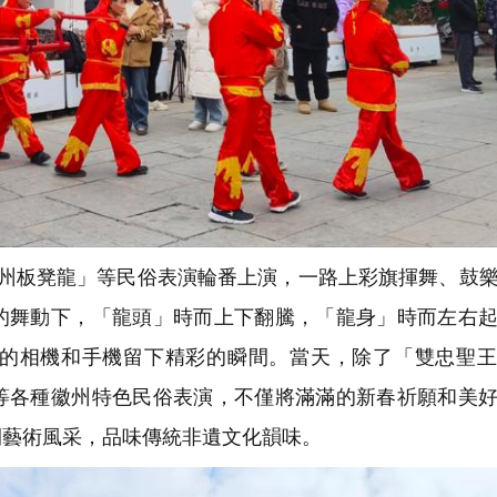
州板凳龍」等民俗表演輪番上演，一路上彩旗揮舞、鼓
的舞動下，「龍頭」時而上下翻騰，「龍身」時而左右
的相機和手機留下精彩的瞬間。當天，除了「雙忠聖王
等各種徽州特色民俗表演，不僅將滿滿的新春祈願和美
間藝術風采，品味傳統非遺文化韻味。