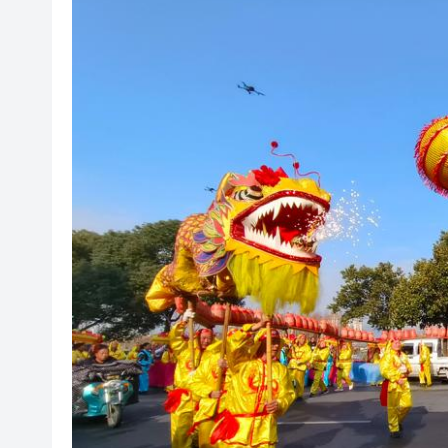
閩粵贛三地漢樂藝術家齊聚深
有片丨外交部回應特朗普委內瑞
50餘位頂尖專家共話時代命題
海南澄邁文儒煥新升級 五組數
梁振英率港區全國政協委員考
2025年海南儋州以舊換新帶動消
山東26戶省屬國企去年合計營收2
瀋陽鐵西校園閱讀活動解鎖閱
閩粵贛三地漢樂藝術家齊聚深
有片丨外交部回應特朗普委內瑞