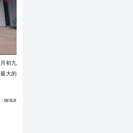
月初九
響最大的
）
：
鍾鴻冰