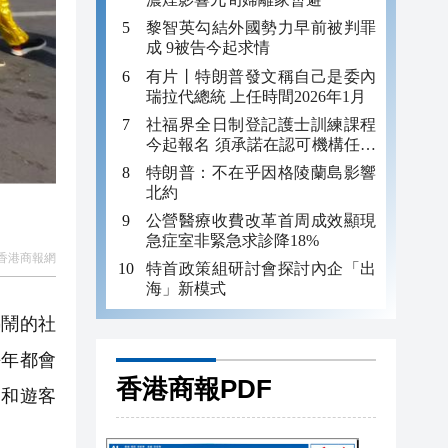
黎智英勾結外國勢力早前被判罪
成 9被告今起求情
有片丨特朗普發文稱自己是委內
瑞拉代總統 上任時間2026年1月
社福界全日制登記護士訓練課程
今起報名 須承諾在認可機構任職
至少三年
特朗普：不在乎因格陵蘭島影響
北約
公營醫療收費改革首周成效顯現
急症室非緊急求診降18%
香港商報網
特首政策組研討會探討內企「出
海」新模式
熱鬧的社
每年都會
香港商報PDF
民和遊客