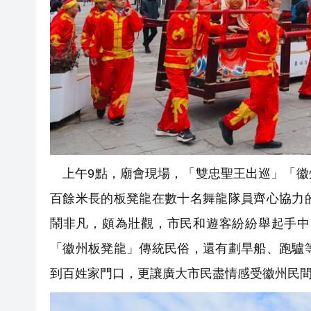
上午9點，廟會現場，「雙忠聖王出巡」「徽
百餘米長的板凳龍在數十名舞龍隊員齊心協力
鬧非凡，頗為壯觀，市民和遊客紛紛舉起手中
「徽州板凳龍」傳統民俗，還有劃旱船、跑驢
到百姓家門口，更讓廣大市民盡情感受徽州民