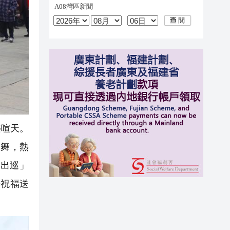
樂喧天。
起舞，熱
出巡」
好祝福送