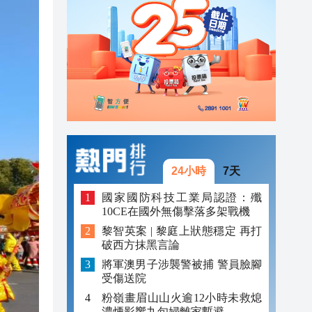
20:34
20:31
20:55
20:42
20:42
20:41
24小時
7天
20:40
國家國防科技工業局認證：殲
10CE在國外無傷擊落多架戰機
20:39
黎智英案 | 黎庭上狀態穩定 再打
破西方抹黑言論
20:34
將軍澳男子涉襲警被捕 警員臉腳
20:31
受傷送院
粉嶺畫眉山山火逾12小時未救熄
濃煙影響九旬婦離家暫避