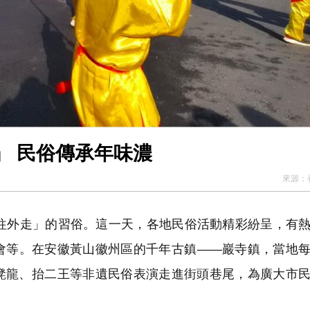
」 民俗傳承年味濃
來源：
往外走」的習俗。這一天，各地民俗活動精彩紛呈，有
會等。在安徽黃山徽州區的千年古鎮——巖寺鎮，當地
凳龍、抬二王等非遺民俗表演走進街頭巷尾，為廣大市
。