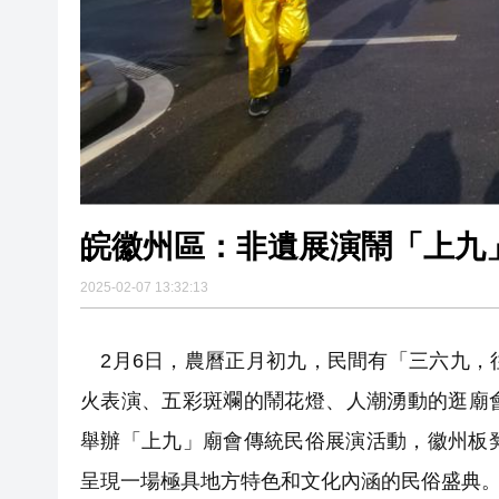
皖徽州區：非遺展演鬧「上九
2025-02-07 13:32:13
2月6日，農曆正月初九，民間有「三六九，
火表演、五彩斑斕的鬧花燈、人潮湧動的逛廟
舉辦「上九」廟會傳統民俗展演活動，徽州板
呈現一場極具地方特色和文化內涵的民俗盛典