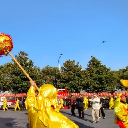
圳，共奏客家文化傳承新篇章
拉石油言論 拉美國家有權自主選擇合作夥伴
據見證文儒沉香從傳統邁向現代
察團來瓊考察
費約18億元
.58萬億 利潤總額近936億
讀新玩法
圳，共奏客家文化傳承新篇章
拉石油言論 拉美國家有權自主選擇合作夥伴