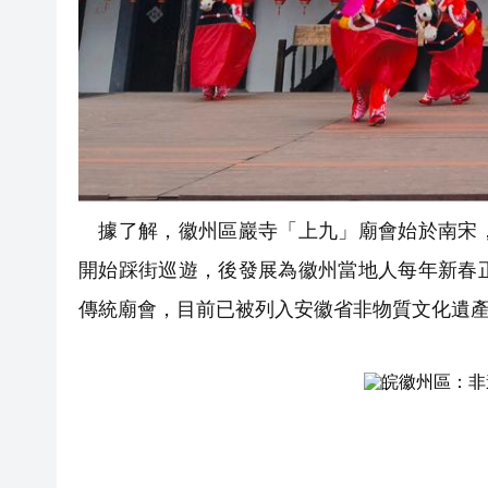
據了解，徽州區巖寺「上九」廟會始於南宋，
開始踩街巡遊，後發展為徽州當地人每年新春
傳統廟會，目前已被列入安徽省非物質文化遺