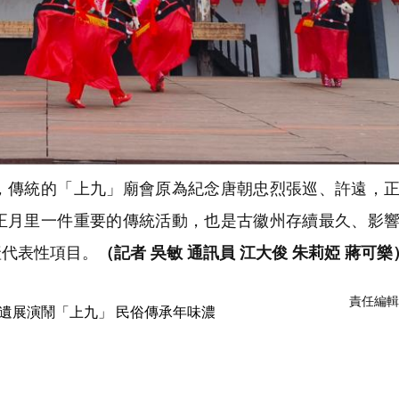
傳統的「上九」廟會原為紀念唐朝忠烈張巡、許遠，正
正月里一件重要的傳統活動，也是古徽州存續最久、影
產代表性項目。
（記者 吳敏 通訊員 江大俊 朱莉婭 蔣可樂
責任編輯