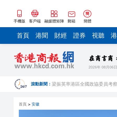
梁振英率港區全國政協委員考
2025年海南儋州以舊換新帶動消
簡
山東26戶省屬國企去年合計營收2
手機版
客戶端
融媒體矩陣
郵箱
簡體
瀋陽鐵西校園閱讀活動解鎖閱
首頁
港聞
財經
證券
視聽
港
閩粵贛三地漢樂藝術家齊聚深
有片丨外交部回應特朗普委內瑞
50餘位頂尖專家共話時代命題
2026年 08月06
海南澄邁文儒煥新升級 五組數
梁振英率港區全國政協委員考
滾動新聞：
2025年海南儋州以舊換新帶動消
首頁
安徽
>
山東26戶省屬國企去年合計營收2
瀋陽鐵西校園閱讀活動解鎖閱