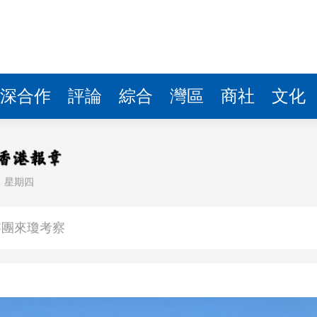
察團來瓊考察
費約18億元
.58萬億 利潤總額近936億
讀新玩法
深合作
評論
綜合
灣區
商社
文化
圳，共奏客家文化傳承新篇章
拉石油言論 拉美國家有權自主選擇合作夥伴
日
星期四
據見證文儒沉香從傳統邁向現代
察團來瓊考察
費約18億元
.58萬億 利潤總額近936億
讀新玩法