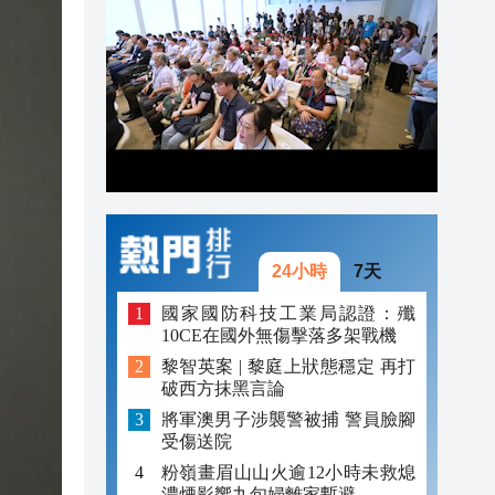
20:42
20:41
20:40
20:39
20:34
20:31
24小時
7天
國家國防科技工業局認證：殲
10CE在國外無傷擊落多架戰機
黎智英案 | 黎庭上狀態穩定 再打
破西方抹黑言論
將軍澳男子涉襲警被捕 警員臉腳
受傷送院
粉嶺畫眉山山火逾12小時未救熄
濃煙影響九旬婦離家暫避