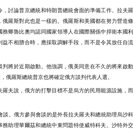
，討論普京總統和特朗普總統會面的準備工作。拉夫羅
，俄羅斯對此也是一樣的。俄羅斯和美國都在努力營造
國務卿魯比奧均認同國家領導人在國際關係中捍衛本國
利益不相脗合時，應採取調解手段，而不是令其放任自
判將於近期啟動。他強調，俄美同意在不久的將來啟動
後，俄羅斯總統普京也將確定俄方談判代表人選。
羅夫說，俄方的打擊目標不是烏方的民用能源設施，而
會談。俄方參與會談的是外長拉夫羅夫和總統助理烏沙
事務助理華爾茲和總統中東問題特使威特科夫。沙特外