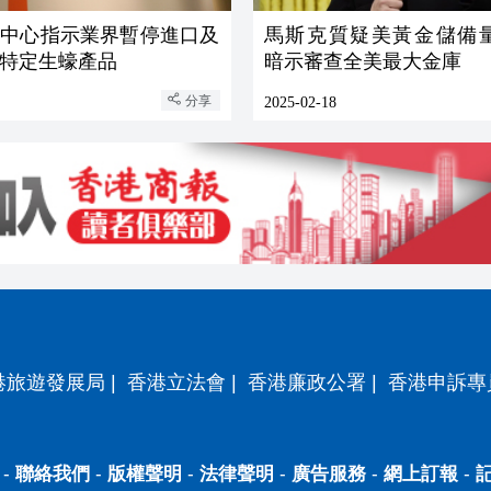
全中心指示業界暫停進口及
馬斯克質疑美黃金儲備
特定生蠔產品
暗示審查全美最大金庫
分享
2025-02-18
港旅遊發展局
|
香港立法會
|
香港廉政公署
|
香港申訴專
-
聯絡我們
-
版權聲明
-
法律聲明
-
廣告服務
-
網上訂報
-