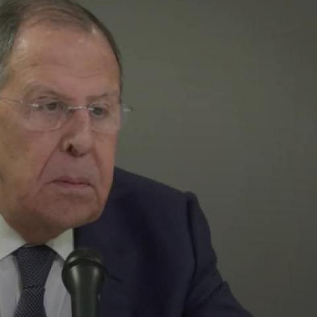
察團來瓊考察
費約18億元
.58萬億 利潤總額近936億
讀新玩法
圳，共奏客家文化傳承新篇章
拉石油言論 拉美國家有權自主選擇合作夥伴