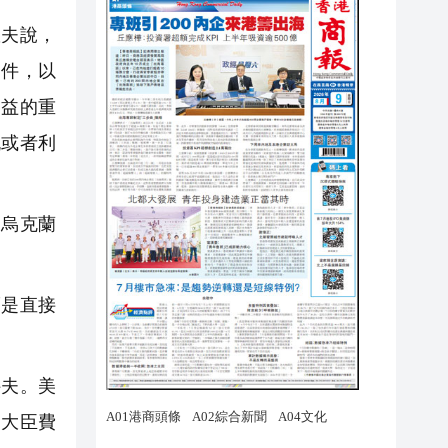
夫說，
條件，以
利益的重
流或者利
烏克蘭
是直接
科夫。美
交大臣費