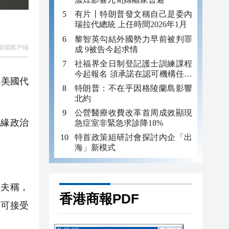
有片丨特朗普發文稱自己是委內
瑞拉代總統 上任時間2026年1月
黎智英勾結外國勢力早前被判罪
新聞客戶端
成 9被告今起求情
社福界全日制登記護士訓練課程
今起報名 須承諾在認可機構任職
與美國代
至少三年
特朗普：不在乎因格陵蘭島影響
北約
公營醫療收費改革首周成效顯現
緣政治
急症室非緊急求診降18%
特首政策組研討會探討內企「出
海」新模式
夫稱，
香港商報PDF
不可接受