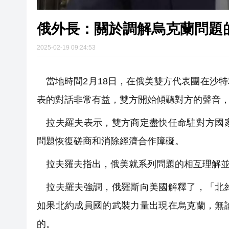
俄外長：關於調解烏克蘭問題
2025-02-19 09:24:53
當地時間2月18日，在俄美雙方代表團在沙
表的對話非常有益，雙方開始傾聽對方的聲音
拉夫羅夫表示，雙方商定盡快任命駐對方國家
問題恢復磋商和消除經濟合作障礙。
拉夫羅夫指出，俄美就系列問題的相互理解並
拉夫羅夫強調，俄羅斯向美國解釋了，「北約
如果北約成員國的武裝力量出現在烏克蘭，無
的。