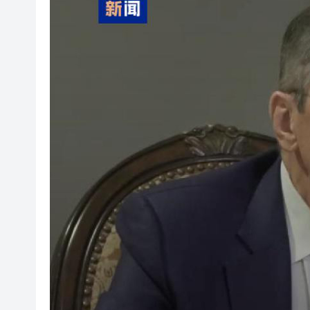
梁振英率港區全國政協委員考
2025年海南儋州以舊換新帶動消
山東26戶省屬國企去年合計營收2
瀋陽鐵西校園閱讀活動解鎖閱
閩粵贛三地漢樂藝術家齊聚深
有片丨外交部回應特朗普委內瑞