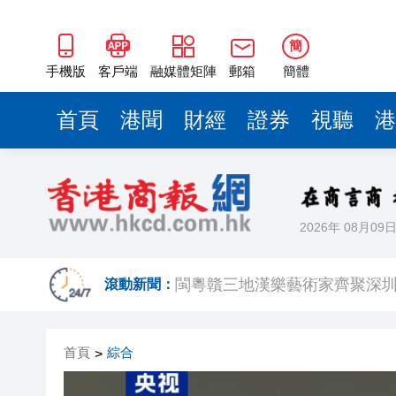
有片丨外交部回應特朗普委內瑞
50餘位頂尖專家共話時代命題
簡
手機版
客戶端
融媒體矩陣
郵箱
簡體
海南澄邁文儒煥新升級 五組數
梁振英率港區全國政協委員考
首頁
港聞
財經
證券
視聽
港
2025年海南儋州以舊換新帶動消
山東26戶省屬國企去年合計營收2
瀋陽鐵西校園閱讀活動解鎖閱
2026年 08月09
閩粵贛三地漢樂藝術家齊聚深
滾動新聞：
有片丨外交部回應特朗普委內瑞
50餘位頂尖專家共話時代命題
首頁
綜合
>
海南澄邁文儒煥新升級 五組數