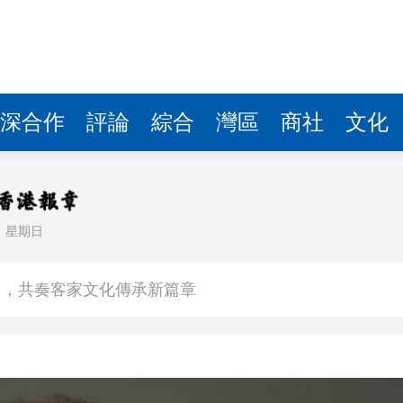
拉石油言論 拉美國家有權自主選擇合作夥伴
據見證文儒沉香從傳統邁向現代
察團來瓊考察
深合作
評論
綜合
灣區
商社
文化
費約18億元
.58萬億 利潤總額近936億
讀新玩法
日
星期日
圳，共奏客家文化傳承新篇章
拉石油言論 拉美國家有權自主選擇合作夥伴
據見證文儒沉香從傳統邁向現代