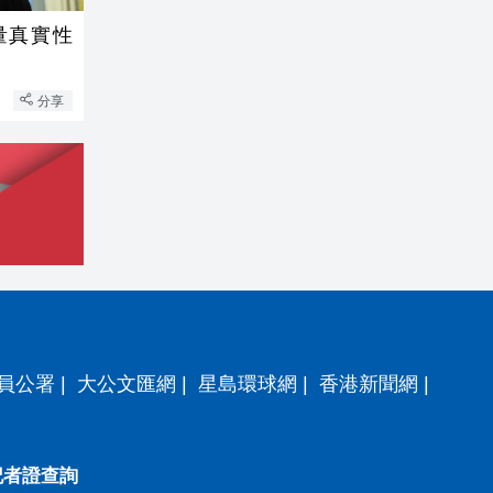
量真實性
分享
員公署
|
大公文匯網
|
星島環球網
|
香港新聞網
|
記者證查詢