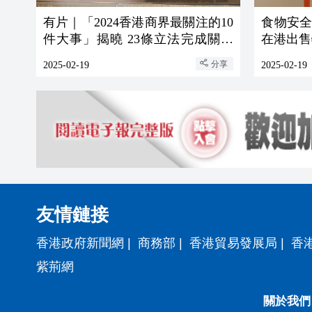
有片｜「2024香港商界最關注的10
食物安
件大事」揭曉 23條立法完成關注
在港出售
度最高
分享
2025-02-19
2025-02-19
友情鏈接
香港政府新聞網
|
商務部
|
香港貿易發展局
|
香
紫荊網
關於我們