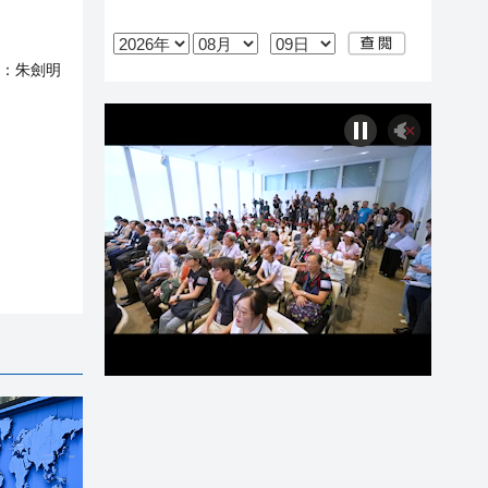
：
朱劍明