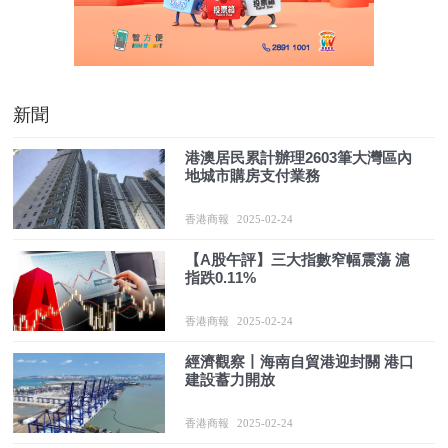
新聞
港澳居民累計辦理2603筆大灣區內
地城市購房支付業務
香港商報
2025-02-24
【A股午評】三大指數窄幅震蕩 滬
指跌0.11%
香港商報
2025-02-24
經濟觀察丨海南自貿港迎封關 港口
建設蓄力開放
香港商報
2025-02-24