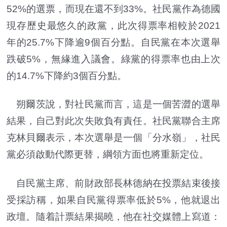
52%的選票，而現在還不到33%。社民黨作為德國
現存歷史最悠久的政黨，此次得票率相較於2021
年的25.7%下降逾9個百分點。自民黨在本次選舉
跌破5%，無緣進入議會。綠黨的得票率也由上次
的14.7%下降約3個百分點。
朔爾茨說，對社民黨而言，這是一個苦澀的選舉
結果，自己對此次失敗負有責任。社民黨聯合主席
克林貝爾表示，本次選舉是一個「分水嶺」，社民
黨必須啟動代際更替，綱領方面也將重新定位。
自民黨主席、前財政部長林德納在投票結束後接
受採訪稱，如果自民黨得票率低於5%，他就退出
政壇。隨着計票結果揭曉，他在社交媒體上寫道：