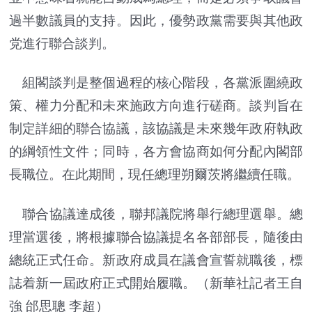
過半數議員的支持。因此，優勢政黨需要與其他政
党進行聯合談判。
組閣談判是整個過程的核心階段，各黨派圍繞政
策、權力分配和未來施政方向進行磋商。談判旨在
制定詳細的聯合協議，該協議是未來幾年政府執政
的綱領性文件；同時，各方會協商如何分配內閣部
長職位。在此期間，現任總理朔爾茨將繼續任職。
聯合協議達成後，聯邦議院將舉行總理選舉。總
理當選後，將根據聯合協議提名各部部長，隨後由
總統正式任命。新政府成員在議會宣誓就職後，標
誌着新一屆政府正式開始履職。（新華社記者王自
強 邰思聰 李超）