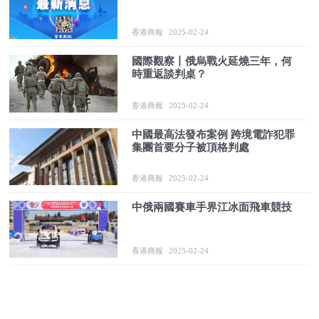
香港商報
2025-02-24
國際觀察丨俄烏戰火延燒三年，何
時重返談判桌？
香港商報
2025-02-24
中國最高法發布案例 跨境電詐犯罪
集團首要分子被頂格判處
香港商報
2025-02-24
中俄兩國賽車手界江冰面飛車競技
香港商報
2025-02-24