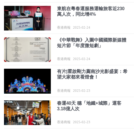
東航在粵春運服務運輸旅客近230
萬人次，同比增4%
香港商報
2025-02-24
《中華戰舞》入圍中國國際新媒體
短片節「年度微短劇」
香港商報
2025-02-24
有片|霍啟剛力薦南沙光影盛宴：希
望大家都來看燈會！
香港商報
2025-02-23
春運40天 穗「地鐵+城際」運客
3.18億人次
香港商報
2025-02-23