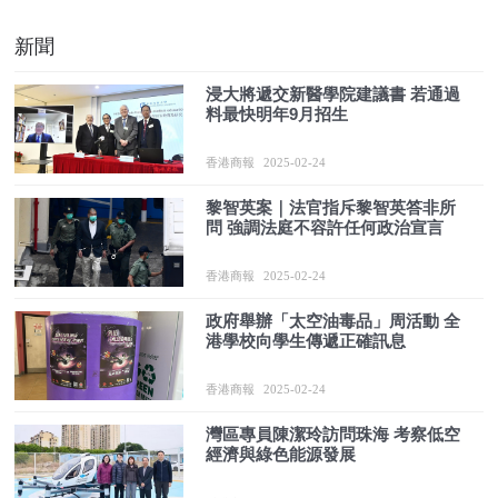
新聞
浸大將遞交新醫學院建議書 若通過
料最快明年9月招生
香港商報
2025-02-24
黎智英案｜法官指斥黎智英答非所
問 強調法庭不容許任何政治宣言
香港商報
2025-02-24
政府舉辦「太空油毒品」周活動 全
港學校向學生傳遞正確訊息
香港商報
2025-02-24
灣區專員陳潔玲訪問珠海 考察低空
經濟與綠色能源發展