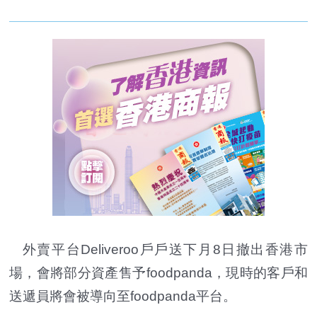
外賣平台Deliveroo戶戶送下月8日撤出香港市
場，會將部分資產售予foodpanda，現時的客戶和
送遞員將會被導向至foodpanda平台。