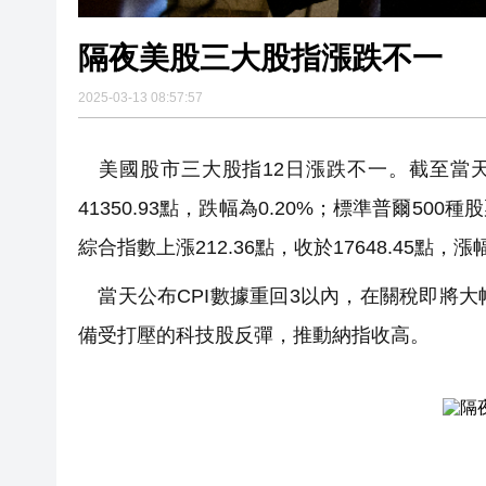
隔夜美股三大股指漲跌不一
2025-03-13 08:57:57
美國股市三大股指12日漲跌不一。截至當天
41350.93點，跌幅為0.20%；標準普爾500種
綜合指數上漲212.36點，收於17648.45點，漲幅
當天公布CPI數據重回3以內，在關稅即將
備受打壓的科技股反彈，推動納指收高。