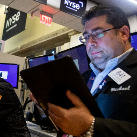
拉石油言論 拉美國家有權自主選擇合作夥伴
據見證文儒沉香從傳統邁向現代
察團來瓊考察
費約18億元
.58萬億 利潤總額近936億
讀新玩法
圳，共奏客家文化傳承新篇章
拉石油言論 拉美國家有權自主選擇合作夥伴