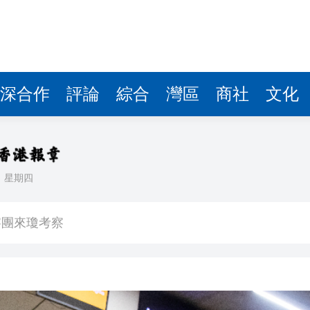
費約18億元
.58萬億 利潤總額近936億
讀新玩法
圳，共奏客家文化傳承新篇章
深合作
評論
綜合
灣區
商社
文化
拉石油言論 拉美國家有權自主選擇合作夥伴
據見證文儒沉香從傳統邁向現代
日
星期四
察團來瓊考察
費約18億元
.58萬億 利潤總額近936億
讀新玩法
圳，共奏客家文化傳承新篇章