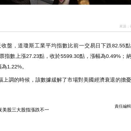
來源：
收盤，道瓊斯工業平均指數比前一交易日下跌82.55
股票指數上漲27.23點，收於5599.30點，漲幅為0.49%
為1.22%。
大幅上調的時候，該數據緩解了市場對美國經濟衰退的擔
責任編輯