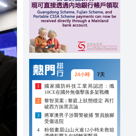
20:31
20:55
20:42
20:42
20:41
20:40
24小時
7天
20:39
國家國防科技工業局認證：殲
10CE在國外無傷擊落多架戰機
20:34
黎智英案 | 黎庭上狀態穩定 再打
破西方抹黑言論
20:31
將軍澳男子涉襲警被捕 警員臉腳
受傷送院
粉嶺畫眉山山火逾12小時未救熄
濃煙影響九旬婦離家暫避