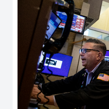
有片丨外交部回應特朗普委內瑞
50餘位頂尖專家共話時代命題
海南澄邁文儒煥新升級 五組數
梁振英率港區全國政協委員考
2025年海南儋州以舊換新帶動消
山東26戶省屬國企去年合計營收2
瀋陽鐵西校園閱讀活動解鎖閱
閩粵贛三地漢樂藝術家齊聚深
有片丨外交部回應特朗普委內瑞