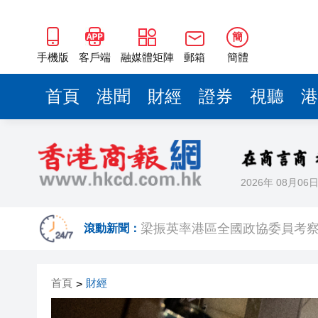
2025年海南儋州以舊換新帶動消
山東26戶省屬國企去年合計營收2
簡
瀋陽鐵西校園閱讀活動解鎖閱
手機版
客戶端
融媒體矩陣
郵箱
簡體
閩粵贛三地漢樂藝術家齊聚深
首頁
港聞
財經
證券
視聽
港
有片丨外交部回應特朗普委內瑞
50餘位頂尖專家共話時代命題
海南澄邁文儒煥新升級 五組數
2026年 08月06
梁振英率港區全國政協委員考
2025年海南儋州以舊換新帶動消
滾動新聞：
山東26戶省屬國企去年合計營收2
首頁
財經
>
瀋陽鐵西校園閱讀活動解鎖閱
閩粵贛三地漢樂藝術家齊聚深