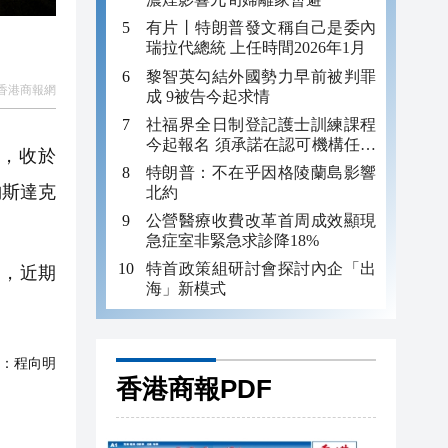
有片丨特朗普發文稱自己是委內
瑞拉代總統 上任時間2026年1月
黎智英勾結外國勢力早前被判罪
香港商報網
成 9被告今起求情
社福界全日制登記護士訓練課程
今起報名 須承諾在認可機構任職
點，收於
至少三年
特朗普：不在乎因格陵蘭島影響
；納斯達克
北約
公營醫療收費改革首周成效顯現
急症室非緊急求診降18%
特首政策組研討會探討內企「出
憂，近期
海」新模式
：
程向明
香港商報PDF