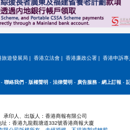
港旅遊發展局
|
香港立法會
|
香港廉政公署
|
香港申訴專
-
聯絡我們
-
版權聲明
-
法律聲明
-
廣告服務
-
網上訂報
-
承印人、出版人：香港商報有限公司
地址：香港九龍觀塘道332號香港商報大廈
有限公司版權所有，未經授權，不得複製或轉載。