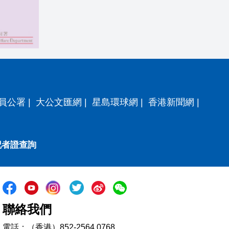
員公署
|
大公文匯網
|
星島環球網
|
香港新聞網
|
記者證查詢
聯絡我們
電話：（香港）852-2564 0768