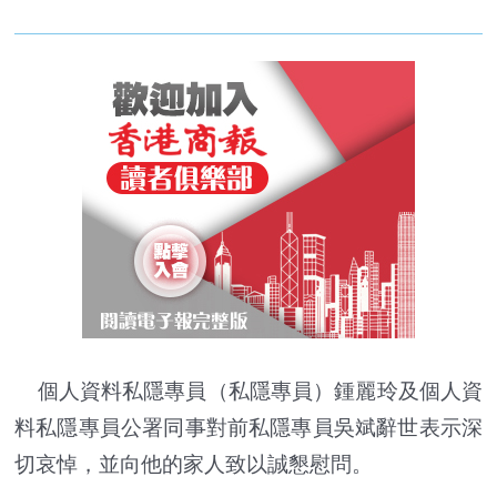
個人資料私隱專員（私隱專員）鍾麗玲及個人資
料私隱專員公署同事對前私隱專員吳斌辭世表示深
切哀悼，並向他的家人致以誠懇慰問。