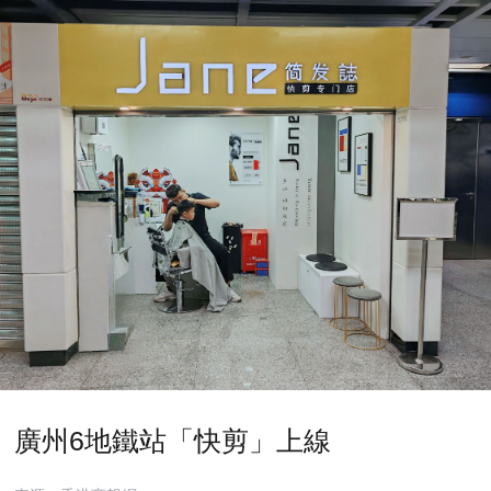
廣州6地鐵站「快剪」上線