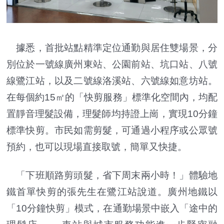
據悉，首批站點精準定位通勤與居住雙場景，分
別位於一號線廣州東站、公園前站、坑口站、八號
線鷺江站，以及二號線洛溪站、六號線如意坊站。
在每個約15㎡的「快剪服務」標準化空間內，均配
置靜音理髮設備，理髮師均持證上崗，實現10分鐘
標準快剪。市民如需剪髮，可通過小程序或公眾號
預約，也可以現場直接取號，簡單又快捷。
「下班順路剪頭髮，省下周末兩小時！」體驗地
鐵首單快剪的張先生在鷺江站說道。廣州地鐵以
「10分鐘快剪」模式，在通勤場景中嵌入「途中的