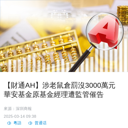
【財通AH】涉老鼠倉罰沒3000萬元
華安基金原基金經理遭監管催告
來源：深圳商報
2025-03-14 09:38