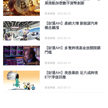
展推動加密數字貨幣創新
香港商報
2025-03-13
【財通AH】產銷大增 新能源汽車
概念飆漲
香港商報
2025-03-13
【財通AH】多隻跨境基金放開限購
門檻
香港商報
2025-03-13
【財通AH】美股暴跌 近六成跨境
ETF淨值回撤
香港商報
2025-03-13