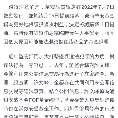
值得注意的是，華安品質甄選在2022年7月7日
啟動發行，並於該月15日提前結募。彼時華安基金
稱為更好地保護投資者利益，決定將認購截止日提
前。當時便有渠道消息稱臨時發生人事變更，張亮
因個人原因可能無法繼續擔任該產品的基金經理。
近年監管部門加大打擊證券違法犯罪的力度，對
違法行為「零容忍」。去年，證監會稱對許文峰、
金鎏利用未公開信息交易行為進行了立案調查、審
理，經查明，許文峰、金鎏存在共同利用未公開信
息交易等違法事實。結合公開信息，許文峰原為浦
銀安盛基金FOF基金經理，基金從業人員馬鈺焰彼
時也在浦銀安盛基金工作。四川監管局發布的行政
處罰決定書顯示，李某彥存在泄露未公開信息、明