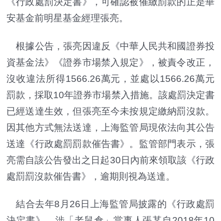
《行政處罰決定書》，可確認被催繳罰款的正是華
安基金前明星基金經理張亮。
根據公告，張亮因違反《中華人民共和國證券投
資基金法》《證券市場禁入規定》，被責令改正，
沒收違法所得1566.26萬元，並處以1566.26萬元
罰款，採取10年證券市場禁入措施。該處罰決定書
已經送達生效，但張亮至今未按規定繳納罰沒款。
因其他方式無法送達，上海監管局現依法向其公告
送達《行政處罰罰款催告書》。監管部門表示，張
亮需自該公告發出之日起30日內前來領取該《行政
處罰罰沒款催告書》，逾期則視為送達。
結合去年8月26日上海監管局披露的《行政處罰
決定書》，涉「老鼠倉」當事人張某自2018年10