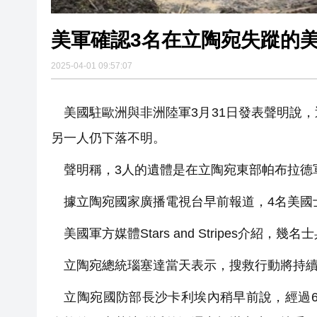
美軍確認3名在立陶宛失蹤的美
2025-04-01 09:57:07
美國駐歐洲與非洲陸軍3月31日發表聲明說，
另一人仍下落不明。
聲明稱，3人的遺體是在立陶宛東部帕布拉德
據立陶宛國家廣播電視台早前報道，4名美國士
美國軍方媒體Stars and Stripes介紹，
立陶宛總統瑙塞達當天表示，搜救行動將持續
立陶宛國防部長沙卡利埃內稍早前說，經過6天