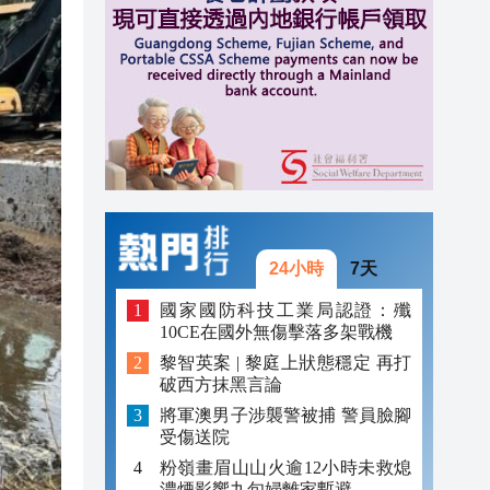
20:31
20:55
20:42
20:42
20:41
20:40
24小時
7天
20:39
國家國防科技工業局認證：殲
10CE在國外無傷擊落多架戰機
20:34
黎智英案 | 黎庭上狀態穩定 再打
破西方抹黑言論
20:31
將軍澳男子涉襲警被捕 警員臉腳
受傷送院
粉嶺畫眉山山火逾12小時未救熄
濃煙影響九旬婦離家暫避