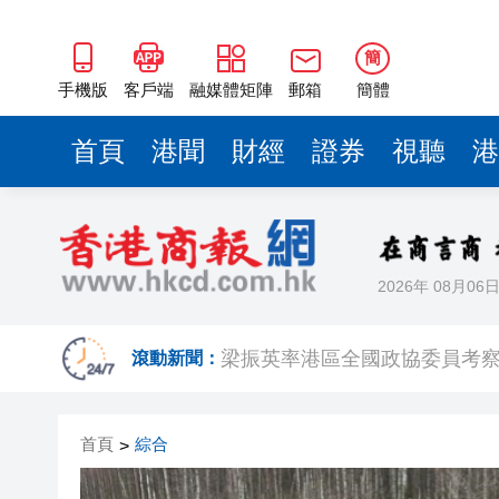
2025年海南儋州以舊換新帶動消
山東26戶省屬國企去年合計營收2
簡
瀋陽鐵西校園閱讀活動解鎖閱
手機版
客戶端
融媒體矩陣
郵箱
簡體
閩粵贛三地漢樂藝術家齊聚深
首頁
港聞
財經
證券
視聽
港
有片丨外交部回應特朗普委內瑞
50餘位頂尖專家共話時代命題
海南澄邁文儒煥新升級 五組數
2026年 08月06
梁振英率港區全國政協委員考
2025年海南儋州以舊換新帶動消
滾動新聞：
山東26戶省屬國企去年合計營收2
首頁
綜合
>
瀋陽鐵西校園閱讀活動解鎖閱
閩粵贛三地漢樂藝術家齊聚深