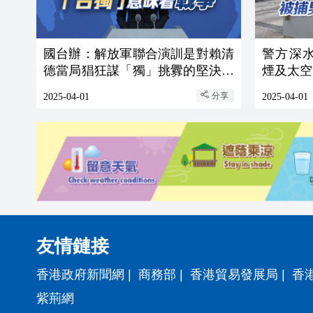
國台辦：解放軍聯合演訓是對賴清
警方深水
德當局猖狂謀「獨」挑釁的堅決懲
煙及太空
戒
分享
2025-04-01
2025-04-01
友情鏈接
香港政府新聞網
|
商務部
|
香港貿易發展局
|
香
紫荊網