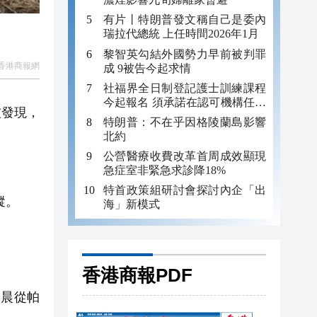
有片丨特朗普發文稱自己是委內
瑞拉代總統 上任時間2026年1月
黎智英勾結外國勢力早前被判罪
香港商報網
成 9被告今起求情
社福界全日制登記護士訓練課程
今起報名 須承諾在認可機構任職
被發現，
至少三年
特朗普：不在乎因格陵蘭島影響
北約
公營醫療收費改革首周成效顯現
急症室非緊急求診降18%
特首政策組研討會探討內企「出
蹤。
海」新模式
香港商報PDF
凌晨從帕