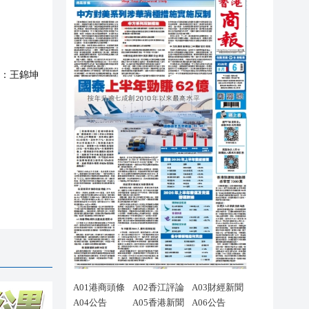
：
王錦坤