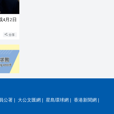
或4月2日
分享
員公署
|
大公文匯網
|
星島環球網
|
香港新聞網
|