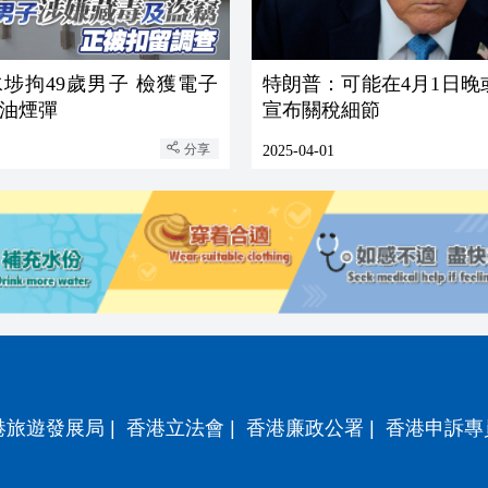
埗拘49歲男子 檢獲電子
特朗普：可能在4月1日晚
油煙彈
宣布關稅細節
分享
2025-04-01
港旅遊發展局
|
香港立法會
|
香港廉政公署
|
香港申訴專