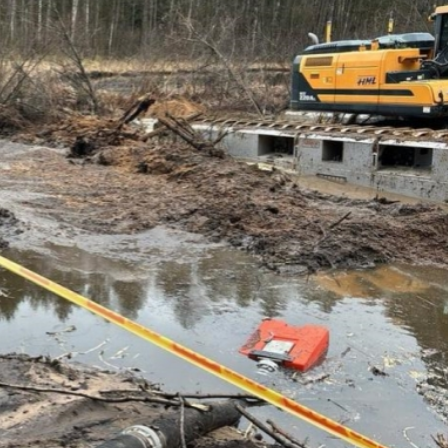
拉石油言論 拉美國家有權自主選擇合作夥伴
據見證文儒沉香從傳統邁向現代
察團來瓊考察
費約18億元
.58萬億 利潤總額近936億
讀新玩法
圳，共奏客家文化傳承新篇章
拉石油言論 拉美國家有權自主選擇合作夥伴