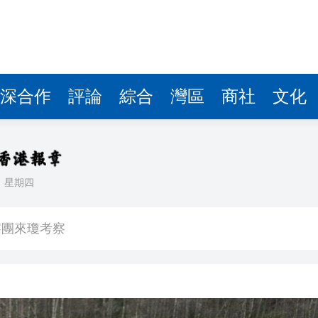
費約18億元
.58萬億 利潤總額近936億
讀新玩法
圳，共奏客家文化傳承新篇章
深合作
評論
綜合
灣區
商社
文化
拉石油言論 拉美國家有權自主選擇合作夥伴
據見證文儒沉香從傳統邁向現代
日
星期四
察團來瓊考察
費約18億元
.58萬億 利潤總額近936億
讀新玩法
圳，共奏客家文化傳承新篇章