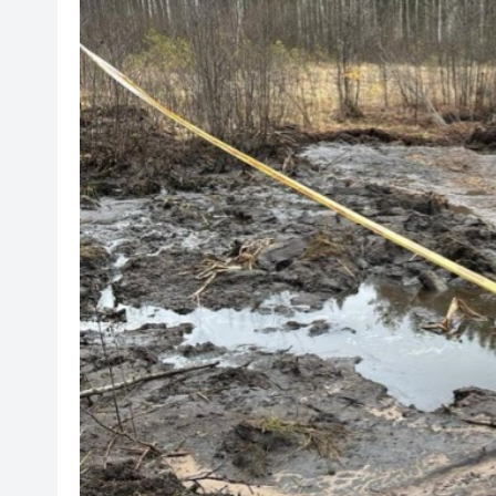
有片丨外交部回應特朗普委內瑞
50餘位頂尖專家共話時代命題
海南澄邁文儒煥新升級 五組數
梁振英率港區全國政協委員考
2025年海南儋州以舊換新帶動消
山東26戶省屬國企去年合計營收2
瀋陽鐵西校園閱讀活動解鎖閱
閩粵贛三地漢樂藝術家齊聚深
有片丨外交部回應特朗普委內瑞