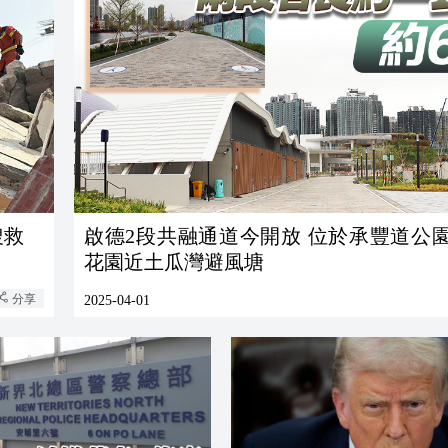
搜救
啟德2段共融通道今開放 位於承豐道公
花園近土瓜灣避風塘
分享
2025-04-01