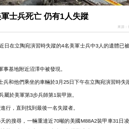
軍士兵死亡 仍有1人失蹤
來源：
近日在立陶宛演習時失蹤的4名美軍士兵中3人的遺體已
軍事基地附近沼澤中被發現。
兵和他們乘坐的車輛於3月25日下午在立陶宛演習時失
幾名士兵屬於美軍第3步兵師第1裝甲旅。
進行，直到找到最後一名失蹤者。
的搜尋，一輛重達近70噸的美國M88A2裝甲車31日