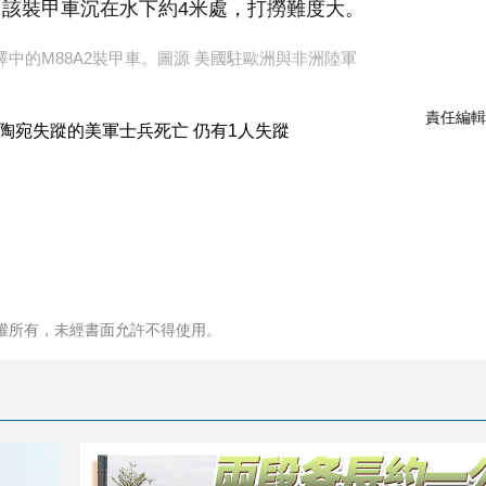
該裝甲車沉在水下約4米處，打撈難度大。
中的M88A2裝甲車。圖源 美國駐歐洲與非洲陸軍
責任編輯
權所有，未經書面允許不得使用。