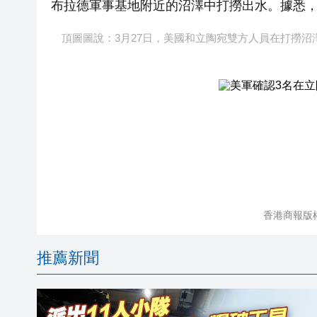
布拉德軍事基地附近的沼澤中打撈出水。據悉，
頂圖圖說：3月27日，美國和立陶宛雙方人員在打撈沼澤
香港商報版
推薦新聞