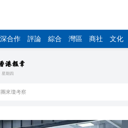
費約18億元
.58萬億 利潤總額近936億
讀新玩法
深合作
評論
綜合
灣區
商社
文化
圳，共奏客家文化傳承新篇章
拉石油言論 拉美國家有權自主選擇合作夥伴
據見證文儒沉香從傳統邁向現代
日
星期四
察團來瓊考察
費約18億元
.58萬億 利潤總額近936億
讀新玩法