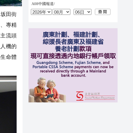
區坂田街
業、專精
多主流頭
無人機的
內生命體