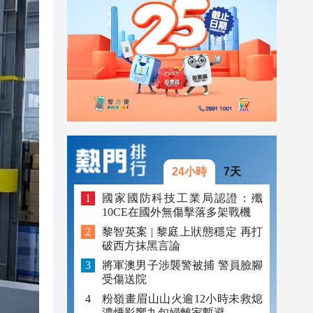
20:34
20:31
20:55
20:42
20:42
20:41
24小時
7天
20:40
國家國防科技工業局認證：殲
20:39
10CE在國外無傷擊落多架戰機
20:34
黎智英案 | 黎庭上狀態穩定 再打
破西方抹黑言論
20:31
將軍澳男子涉襲警被捕 警員臉腳
受傷送院
粉嶺畫眉山山火逾12小時未救熄
濃煙影響九旬婦離家暫避