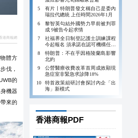
有片丨特朗普發文稱自己是委內
瑞拉代總統 上任時間2026年1月
黎智英勾結外國勢力早前被判罪
成 9被告今起求情
香港商報網
社福界全日制登記護士訓練課程
今起報名 須承諾在認可機構任職
至少三年
特朗普：不在乎因格陵蘭島影響
物體方
北約
公營醫療收費改革首周成效顯現
戶步伐，
急症室非緊急求診降18%
UWB的
特首政策組研討會探討內企「出
海」新模式
具身機器
術帶來的
香港商報PDF