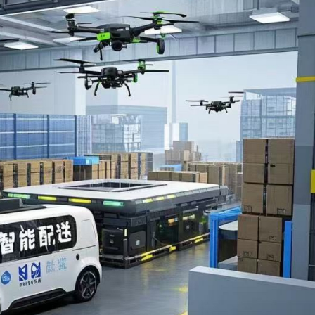
圳，共奏客家文化傳承新篇章
拉石油言論 拉美國家有權自主選擇合作夥伴
據見證文儒沉香從傳統邁向現代
察團來瓊考察
費約18億元
.58萬億 利潤總額近936億
讀新玩法
圳，共奏客家文化傳承新篇章
拉石油言論 拉美國家有權自主選擇合作夥伴