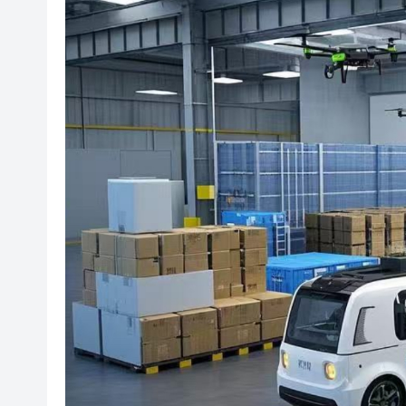
閩粵贛三地漢樂藝術家齊聚深
有片丨外交部回應特朗普委內瑞
50餘位頂尖專家共話時代命題
海南澄邁文儒煥新升級 五組數
梁振英率港區全國政協委員考
2025年海南儋州以舊換新帶動消
山東26戶省屬國企去年合計營收2
瀋陽鐵西校園閱讀活動解鎖閱
閩粵贛三地漢樂藝術家齊聚深
有片丨外交部回應特朗普委內瑞