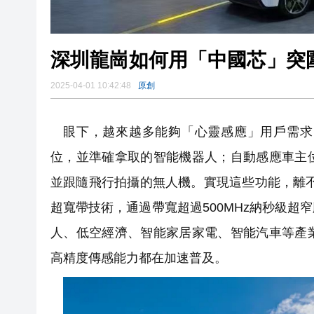
深圳龍崗如何用「中國芯」突
2025-04-01 10:42:48
原創
眼下，越來越多能夠「心靈感應」用戶需求
位，並準確拿取的智能機器人；自動感應車主
並跟隨飛行拍攝的無人機。實現這些功能，離
超寬帶技術，通過帶寬超過500MHz納秒級
人、低空經濟、智能家居家電、智能汽車等產
高精度傳感能力都在加速普及。