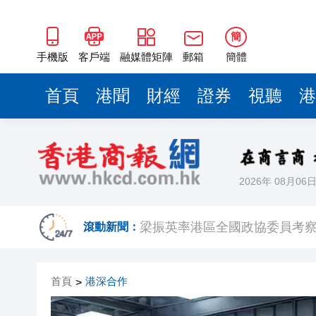
2025年海南儋州以舊換新帶動消
簡
山東26戶省屬國企去年合計營收2
手機版
客戶端
融媒體矩陣
郵箱
簡體
瀋陽鐵西校園閱讀活動解鎖閱
首頁
港聞
財經
證券
視聽
港
閩粵贛三地漢樂藝術家齊聚深
有片丨外交部回應特朗普委內瑞
50餘位頂尖專家共話時代命題
海南澄邁文儒煥新升級 五組數
2026年 08月06
梁振英率港區全國政協委員考
滾動新聞：
2025年海南儋州以舊換新帶動消
山東26戶省屬國企去年合計營收2
首頁
港深合作
>
瀋陽鐵西校園閱讀活動解鎖閱