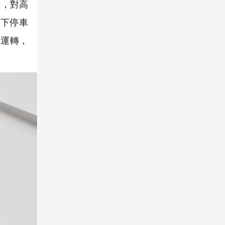
展，對高
下停車
度運轉，