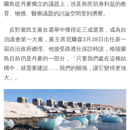
蘭島從丹麥獨立的議題上，涉及島民切身利益的教
育、物價、醫療議題的討論空間受到擠壓。
反對黨民主黨在選舉中獲得近三成選票，成為自
治議會第一大黨，黨主席尼爾森3月28日出任新一
屆自治政府總理。他接受路透社採訪時說，格陵蘭
島目前仍是丹麥的一部分，「只要我們處在這種結
構中，就需要建設……我們的關係，讓它變得更強
大」。