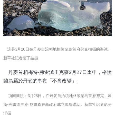
這是3月20日在丹麥自治領地格陵蘭島首府努克拍攝的海冰。
新華社記者趙丁喆攝
丹麥首相梅特·弗雷澤里克森3月27日重申，格陵
蘭島屬於丹麥的事實「不會改變」。
頂圖圖説：3月28日，在丹麥自治領地格陵蘭島首府努克，延
斯-弗雷德里克·尼爾森在新政府成立現場講話。新華社記者彭子
洋攝