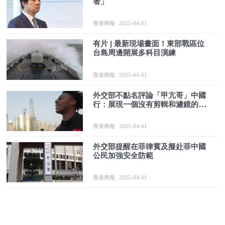
者」
香港商報
2025-04-01
有片 | 最新現場畫面！東部戰區位
台島周邊開展多科目演練
香港商報
2025-04-01
外交部不點名評論「甲亢哥」中國
行：展現一個沒有剪輯和濾鏡的真
實中國！
香港商報
2025-04-01
外交部提醒在菲律賓及擬赴菲中國
公民加強安全防範
香港商報
2025-04-01