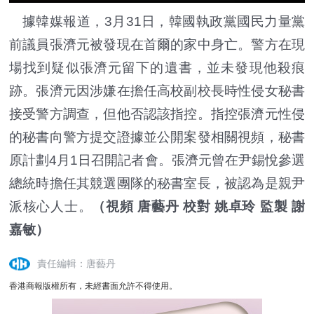
據韓媒報道，3月31日，韓國執政黨國民力量黨
前議員張濟元被發現在首爾的家中身亡。警方在現
場找到疑似張濟元留下的遺書，並未發現他殺痕
跡。張濟元因涉嫌在擔任高校副校長時性侵女秘書
接受警方調查，但他否認該指控。指控張濟元性侵
的秘書向警方提交證據並公開案發相關視頻，秘書
原計劃4月1日召開記者會。張濟元曾在尹錫悅參選
總統時擔任其競選團隊的秘書室長，被認為是親尹
派核心人士。
（視頻 唐藝丹 校對 姚卓玲 監製 謝
嘉敏）
責任編輯：唐藝丹
香港商報版權所有，未經書面允許不得使用。