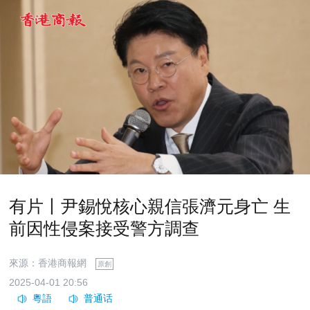
有片丨尹錫悅核心親信張濟元身亡 生
前因性侵案接受警方調查
來源：香港商報網
原創
2025-04-01 20:56