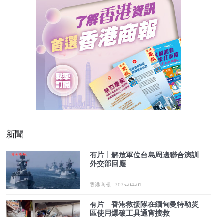
新聞
有片丨解放軍位台島周邊聯合演訓
外交部回應
香港商報
2025-04-01
有片｜香港救援隊在緬甸曼特勒災
區使用爆破工具通宵搜救