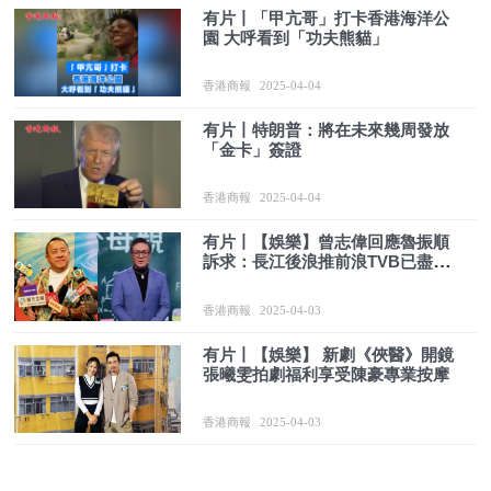
有片丨「甲亢哥」打卡香港海洋公
園 大呼看到「功夫熊貓」
香港商報
2025-04-04
有片丨特朗普：將在未來幾周發放
「金卡」簽證
香港商報
2025-04-04
有片丨【娛樂】曾志偉回應魯振順
訴求：長江後浪推前浪TVB已盡力
保留舊人
香港商報
2025-04-03
有片丨【娛樂】 新劇《俠醫》開鏡
張曦雯拍劇福利享受陳豪專業按摩
香港商報
2025-04-03