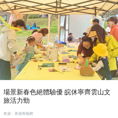
場景新春色絕體驗優 皖休寧齊雲山文
旅活力勁
來源：香港商報網