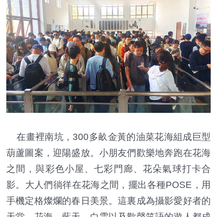
在畫裡南坑，300多畝金黃的油菜花海組成巨型
葫蘆圖案，迎陽盛放。小朋友們歡樂地奔跑在花海
之間，與彩色小屋、七彩門廊、花朵氣球打卡合
影。大人們徜徉在花海之間，擺出各種POSE，用
手機定格燦爛的春日美景。這裏成為攝影愛好者的
天堂，花海、藍天、白雲以及歡聲笑語的遊人都成