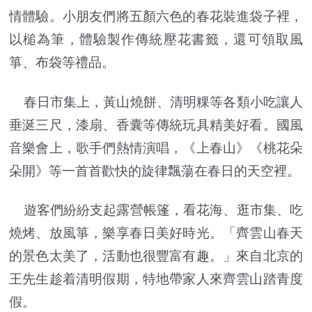
情體驗。小朋友們將五顏六色的春花裝進袋子裡，
以槌為筆，體驗製作傳統壓花書籤，還可領取風
箏、布袋等禮品。
春日市集上，黃山燒餅、清明粿等各類小吃讓人
垂涎三尺，漆扇、香囊等傳統玩具精美好看。國風
音樂會上，歌手們熱情演唱，《上春山》《桃花朵
朵開》等一首首歡快的旋律飄蕩在春日的天空裡。
遊客們紛紛支起露營帳篷，看花海、逛市集、吃
燒烤、放風箏，樂享春日美好時光。「齊雲山春天
的景色太美了，活動也很豐富有趣。」來自北京的
王先生趁着清明假期，特地帶家人來齊雲山踏青度
假。