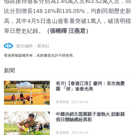
假區接待遊客分別為1.45萬人次和3.52萬人次，同
比分別增長148.16%和135.05%，均創同期歷史新
高，其中4月5日進山遊客量突破1萬人，破清明檔
單日歷史紀錄。
（張曉暉 汪燕君）
責任編輯：嚴燕紅
香港商報版權所有，未經書面允許不得使用。
新聞
有片|【春遊江淮】徽州：呈坎無憂
園 「研」途春光美
香港商報
2025-04-06
中國供銷主題園親子遊熱火 皖歙縣
假日體驗繽紛異彩
香港商報
2025-04-05