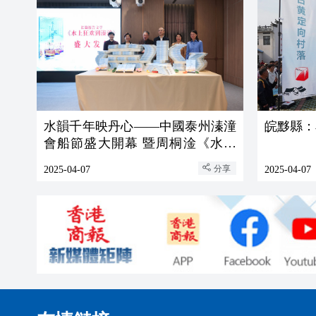
水韻千年映丹心——中國泰州溱潼
皖黟縣：
會船節盛大開幕 暨周桐淦《水上
狂歡到溱潼》作品研討會舉行
分享
2025-04-07
2025-04-07