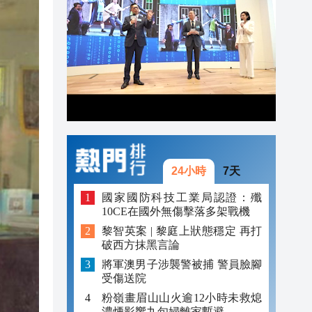
20:42
20:41
20:40
20:39
20:34
20:31
24小時
7天
國家國防科技工業局認證：殲
10CE在國外無傷擊落多架戰機
黎智英案 | 黎庭上狀態穩定 再打
破西方抹黑言論
將軍澳男子涉襲警被捕 警員臉腳
受傷送院
粉嶺畫眉山山火逾12小時未救熄
濃煙影響九旬婦離家暫避