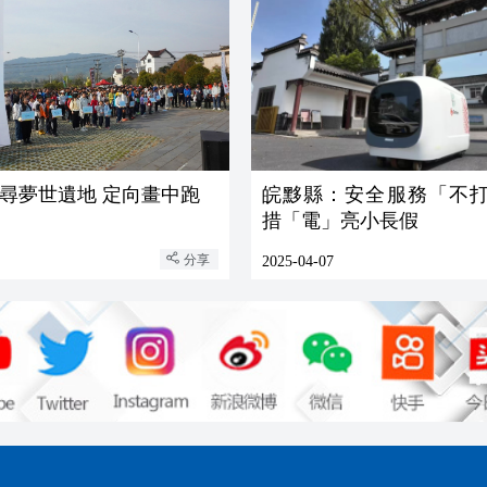
尋夢世遺地 定向畫中跑
皖黟縣：安全服務「不打
措「電」亮小長假
分享
2025-04-07