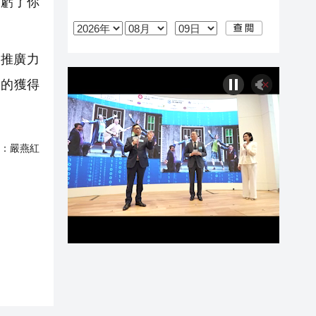
多虧了你
推廣力
眾的獲得
：
嚴燕紅