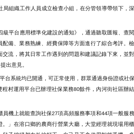
局組織工作人員成立檢查小組，在分管領導帶領下，深
級平台應用標準化建設的通知》，通過聽取匯報、查閱
員配備、業務熟練、經費保障等方面進行了綜合考評。
面交流，將其日常工作遇到的問題和建議記錄下來，並
平提出意見。
務平台系統均已開通，可正常使用，群眾通過身份證或社
雙程村運用平台已辦理社保業務80餘件，內河街社區辦
員機上就能查詢社保27項高頻服務事項和44項一般服
證。」在溶口鄉的農商行營業大廳，大堂經理就現場用