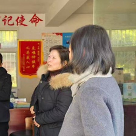
察團來瓊考察
費約18億元
.58萬億 利潤總額近936億
讀新玩法
圳，共奏客家文化傳承新篇章
拉石油言論 拉美國家有權自主選擇合作夥伴