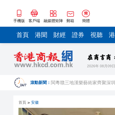
閩粵贛三地漢樂藝術家齊聚深
有片丨外交部回應特朗普委內瑞
簡
50餘位頂尖專家共話時代命題
手機版
客戶端
融媒體矩陣
郵箱
簡體
海南澄邁文儒煥新升級 五組數
首頁
港聞
財經
證券
視聽
港
梁振英率港區全國政協委員考
2025年海南儋州以舊換新帶動消
山東26戶省屬國企去年合計營收2
2026年 08月09
瀋陽鐵西校園閱讀活動解鎖閱
閩粵贛三地漢樂藝術家齊聚深
滾動新聞：
有片丨外交部回應特朗普委內瑞
首頁
安徽
>
50餘位頂尖專家共話時代命題
海南澄邁文儒煥新升級 五組數