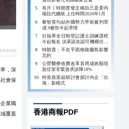
有片丨特朗普發文稱自己是委內
瑞拉代總統 上任時間2026年1月
黎智英勾結外國勢力早前被判罪
成 9被告今起求情
社福界全日制登記護士訓練課程
今起報名 須承諾在認可機構任職
至少三年
特朗普：不在乎因格陵蘭島影響
香港商報網
北約
公營醫療收費改革首周成效顯現
急症室非緊急求診降18%
率，深
特首政策組研討會探討內企「出
化社會保
海」新模式
企業職
香港商報PDF
地域覆蓋