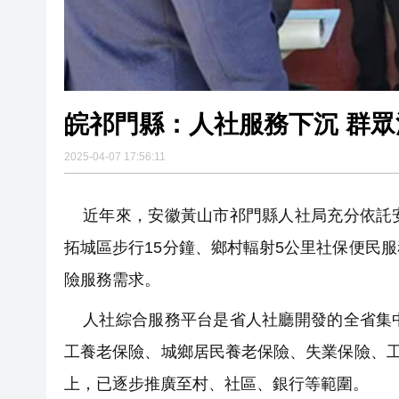
皖祁門縣：人社服務下沉 群
2025-04-07 17:56:11
近年來，安徽黃山市祁門縣人社局充分依託安
拓城區步行15分鐘、鄉村輻射5公里社保便民
險服務需求。
人社綜合服務平台是省人社廳開發的全省集中
工養老保險、城鄉居民養老保險、失業保險、工
上，已逐步推廣至村、社區、銀行等範圍。