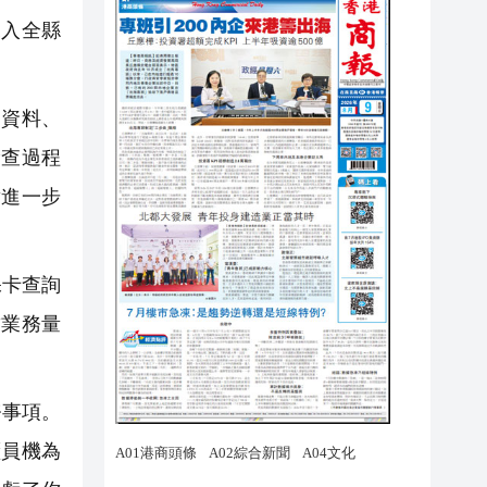
入全縣
資料、
檢查過程
對進一步
保卡查詢
結業務量
務事項。
櫃員機為