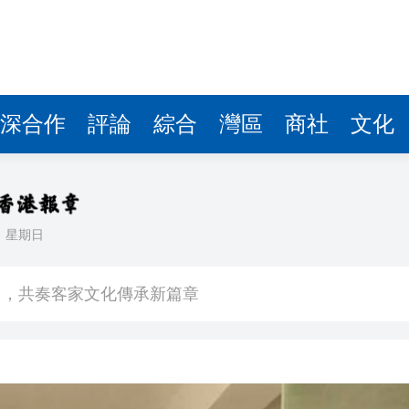
圳，共奏客家文化傳承新篇章
拉石油言論 拉美國家有權自主選擇合作夥伴
據見證文儒沉香從傳統邁向現代
深合作
評論
綜合
灣區
商社
文化
察團來瓊考察
費約18億元
.58萬億 利潤總額近936億
日
星期日
讀新玩法
圳，共奏客家文化傳承新篇章
拉石油言論 拉美國家有權自主選擇合作夥伴
據見證文儒沉香從傳統邁向現代