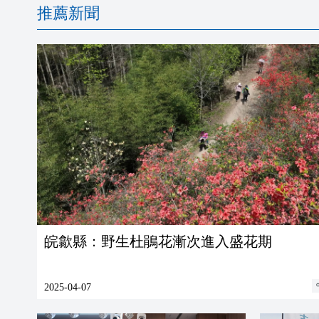
推薦新聞
皖歙縣：野生杜鵑花漸次進入盛花期
2025-04-07