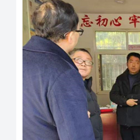
梁振英率港區全國政協委員考
2025年海南儋州以舊換新帶動消
山東26戶省屬國企去年合計營收2
瀋陽鐵西校園閱讀活動解鎖閱
閩粵贛三地漢樂藝術家齊聚深
有片丨外交部回應特朗普委內瑞