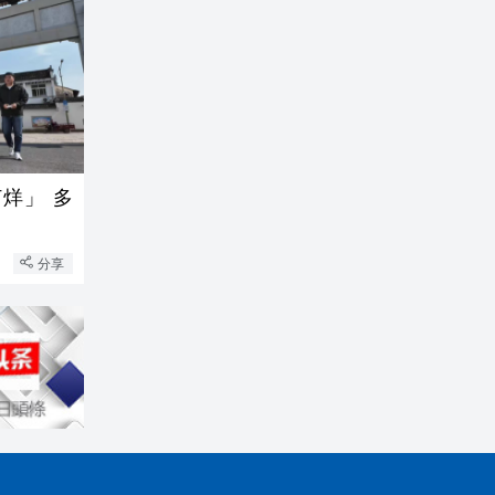
烊」 多
分享