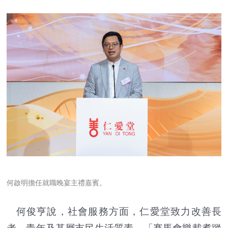
何啟明擔任就職晚宴主禮嘉賓。
何俊亨說，
社會服務方面，仁愛堂致力改善長