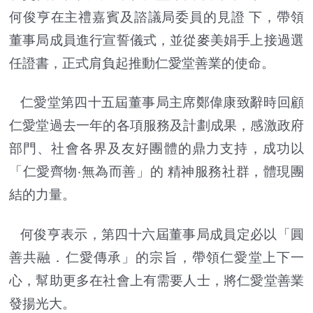
何俊亨在主禮嘉賓及諮議局委員的見證 下，帶領
董事局成員進行宣誓儀式，並從麥美娟手上接過選
任證書，正式肩負起推動仁愛堂善業的使命。
仁愛堂第四十五屆董事局
主席
鄭偉康致辭時回顧
仁愛堂過去一年的各項服務及計劃成果，感激政府
部門、社會各界及友好團體的鼎力支持，成功以
「仁愛齊物‧無為而善」的 精神服務社群，體現團
結的力量。
何俊亨表示，第四十六屆董事局成員定必以「圓
善共融．仁愛傳承」的宗旨，帶領仁愛堂上下一
心，幫助更多在社會上有需要人士，將仁愛堂善業
發揚光大。