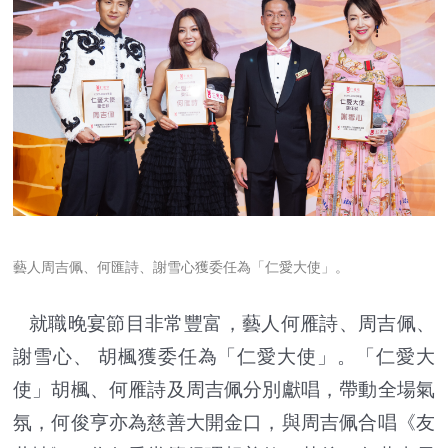
藝人周吉佩、何匯詩、謝雪心獲委任為「仁愛大使」。
就職晚宴節目非常豐富，藝人何雁詩、周吉佩、
謝雪心、 胡楓獲委任為「仁愛大使」。「仁愛大
使」胡楓、何雁詩及周吉佩分別獻唱，帶動全場氣
氛，何俊亨亦為慈善大開金口，與周吉佩合唱《友