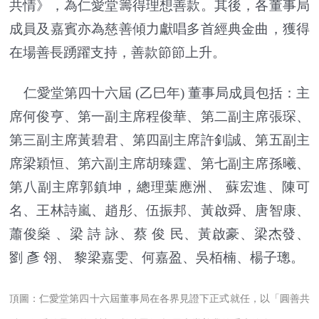
共情》，為仁愛堂籌得理想善款。其後，各董事局
成員及嘉賓亦為慈善傾力獻唱多首經典金曲，獲得
在場善長踴躍支持，善款節節上升。
仁愛堂
第四十六屆 (乙巳年) 董事局成員包括：
主
席
何俊亨、
第一副主席
程俊華、
第二副主席
張琛、
第三副主席
黃碧君、
第四副主席
許釗誠、
第五副主
席
梁穎恒、
第六副主席
胡臻霆、
第七副主席
孫曦、
第八副主席
郭鎮坤
，
總理
葉應洲、 蘇宏進、陳可
名、王林詩嵐、趙彤、伍振邦、黃啟舜、唐智康、
蕭俊燊 、梁 詩 詠、蔡 俊 民、黃啟豪、梁杰發、
劉 彥 翎、 黎梁嘉雯、何嘉盈、吳栢楠、楊子璁
。
頂圖：仁愛堂第四十六屆董事局在各界見證下正式就任，以「圓善共