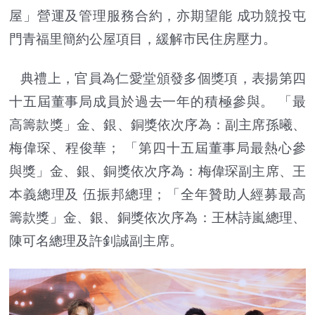
屋」營運及管理服務合約，亦期望能 成功競投屯
門青福里簡約公屋項目，緩解市民住房壓力。
典禮上，官員為仁愛堂頒發多個獎項，表揚第四
十五屆董事局成員於過去一年的積極參與。 「最
高籌款獎」金、銀、銅獎依次序為：
副主席
孫曦、
梅偉琛、程俊華； 「第四十五屆董事局最熱心參
與獎」金、銀、銅獎依次序為：梅偉琛副主席、王
本義總理及 伍振邦總理；「全年贊助人經募最高
籌款獎」金、銀、銅獎依次序為：王林詩嵐總理、
陳可名總理及許釗誠副主席。