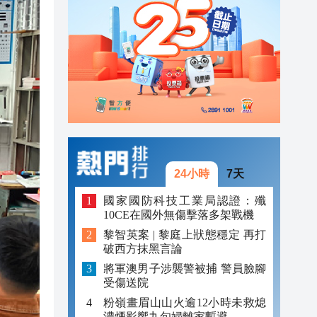
20:34
20:31
20:55
20:42
20:42
20:41
24小時
7天
20:40
國家國防科技工業局認證：殲
10CE在國外無傷擊落多架戰機
20:39
黎智英案 | 黎庭上狀態穩定 再打
破西方抹黑言論
20:34
將軍澳男子涉襲警被捕 警員臉腳
20:31
受傷送院
粉嶺畫眉山山火逾12小時未救熄
濃煙影響九旬婦離家暫避