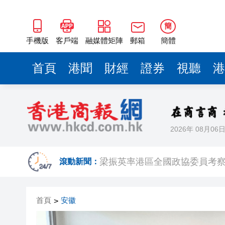
梁振英率港區全國政協委員考
2025年海南儋州以舊換新帶動消
簡
山東26戶省屬國企去年合計營收2
手機版
客戶端
融媒體矩陣
郵箱
簡體
瀋陽鐵西校園閱讀活動解鎖閱
首頁
港聞
財經
證券
視聽
港
閩粵贛三地漢樂藝術家齊聚深
有片丨外交部回應特朗普委內瑞
50餘位頂尖專家共話時代命題
2026年 08月06
海南澄邁文儒煥新升級 五組數
梁振英率港區全國政協委員考
滾動新聞：
2025年海南儋州以舊換新帶動消
首頁
安徽
>
山東26戶省屬國企去年合計營收2
瀋陽鐵西校園閱讀活動解鎖閱