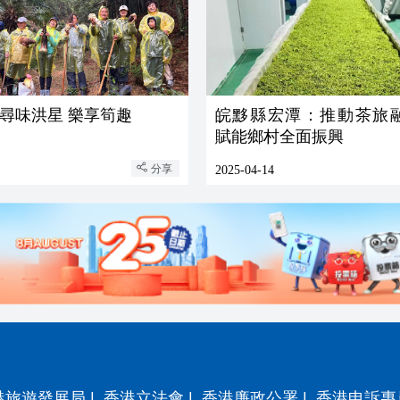
尋味洪星 樂享筍趣
皖黟縣宏潭：推動茶旅
賦能鄉村全面振興
分享
2025-04-14
港旅遊發展局
|
香港立法會
|
香港廉政公署
|
香港申訴專