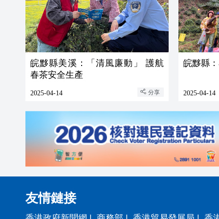
皖黟縣美溪：「清風廉動」 護航
皖黟縣：
春茶安全生產
分享
2025-04-14
2025-04-14
友情鏈接
香港政府新聞網
|
商務部
|
香港貿易發展局
|
香