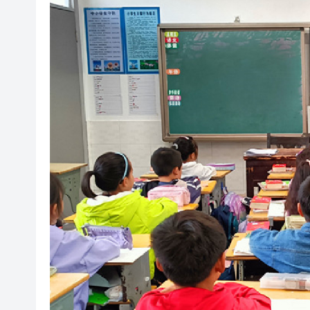
閩粵贛三地漢樂藝術家齊聚深
有片丨外交部回應特朗普委內瑞
50餘位頂尖專家共話時代命題
海南澄邁文儒煥新升級 五組數
梁振英率港區全國政協委員考
2025年海南儋州以舊換新帶動消
山東26戶省屬國企去年合計營收2
瀋陽鐵西校園閱讀活動解鎖閱
閩粵贛三地漢樂藝術家齊聚深
有片丨外交部回應特朗普委內瑞