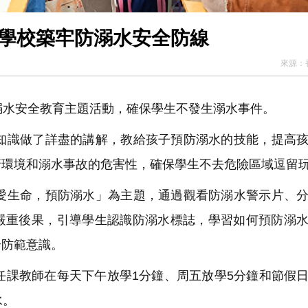
村學校築牢防溺水安全防線
來源：
水安全教育主題活動，確保學生不發生溺水事件。
識做了詳盡的講解，教給孩子預防溺水的技能，提高孩
塘環境和溺水事故的危害性，確保學生不去危險區域逗留
愛生命，預防溺水
」
為主題，通過觀看防溺水警示片、
嚴重後果，引導學生認識防溺水標誌，學習如何預防溺
全防範意識。
課教師在每天下午放學1分鐘、周五放學5分鐘和節假
水。