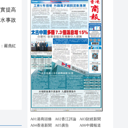
實提高
溺水事故
：
嚴燕紅