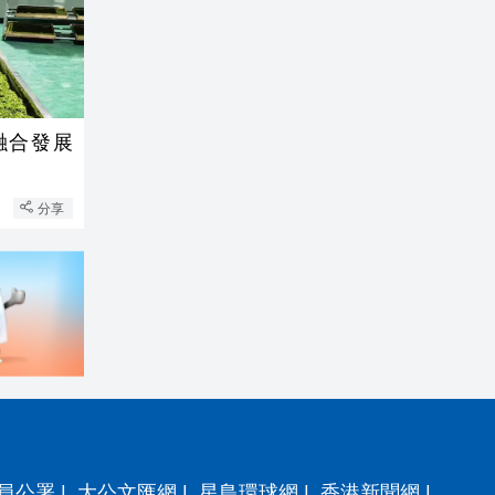
融合發展
分享
員公署
|
大公文匯網
|
星島環球網
|
香港新聞網
|