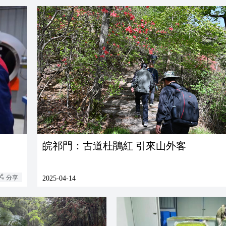
皖祁門：古道杜鵑紅 引來山外客
分享
2025-04-14