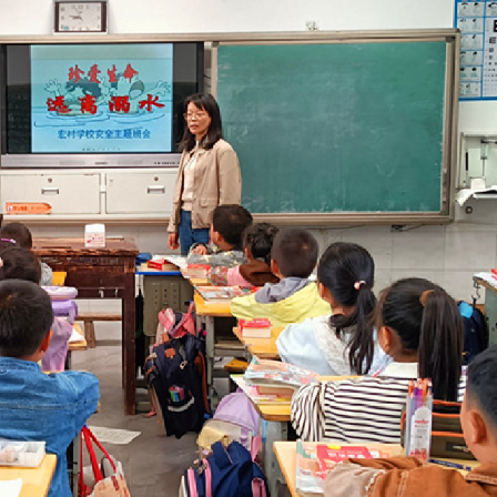
圳，共奏客家文化傳承新篇章
拉石油言論 拉美國家有權自主選擇合作夥伴
據見證文儒沉香從傳統邁向現代
察團來瓊考察
費約18億元
.58萬億 利潤總額近936億
讀新玩法
圳，共奏客家文化傳承新篇章
拉石油言論 拉美國家有權自主選擇合作夥伴