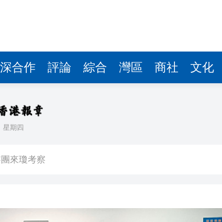
察團來瓊考察
費約18億元
.58萬億 利潤總額近936億
讀新玩法
深合作
評論
綜合
灣區
商社
文化
圳，共奏客家文化傳承新篇章
拉石油言論 拉美國家有權自主選擇合作夥伴
日
星期四
據見證文儒沉香從傳統邁向現代
察團來瓊考察
費約18億元
.58萬億 利潤總額近936億
讀新玩法