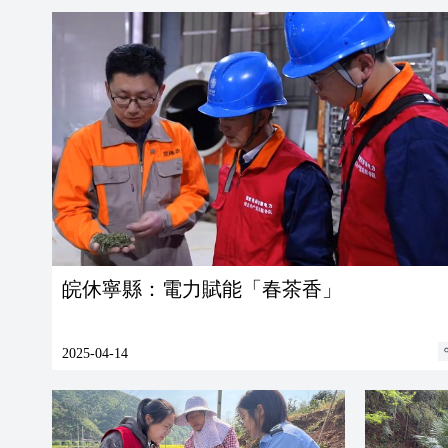
皖休寧縣：電力賦能「春茶香」
2025-04-14