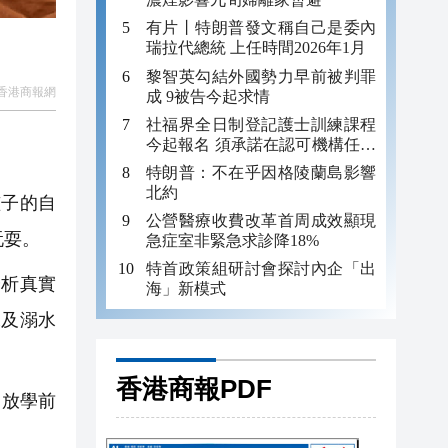
有片丨特朗普發文稱自己是委內
瑞拉代總統 上任時間2026年1月
黎智英勾結外國勢力早前被判罪
香港商報網
成 9被告今起求情
社福界全日制登記護士訓練課程
今起報名 須承諾在認可機構任職
至少三年
特朗普：不在乎因格陵蘭島影響
北約
子的自
公營醫療收費改革首周成效顯現
玩耍。
急症室非緊急求診降18%
特首政策組研討會探討內企「出
分析真實
海」新模式
水及溺水
香港商報PDF
日放學前