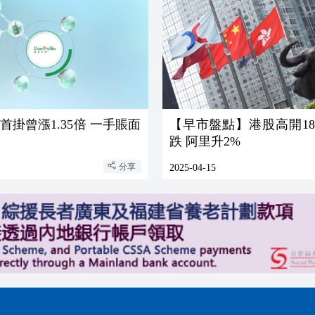
首掛曾漲1.35倍 一手賬面
【早市盤點】港股高開18
跌 阿里升2%
分享
2025-04-15