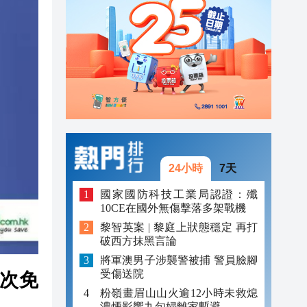
20:34
20:31
20:55
20:42
20:42
20:41
20:40
24小時
7天
國家國防科技工業局認證：殲
20:39
10CE在國外無傷擊落多架戰機
20:34
黎智英案 | 黎庭上狀態穩定 再打
破西方抹黑言論
20:31
將軍澳男子涉襲警被捕 警員臉腳
受傷送院
限次免
粉嶺畫眉山山火逾12小時未救熄
濃煙影響九旬婦離家暫避