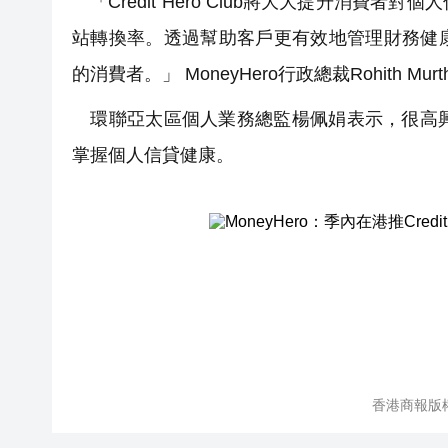
「Credit Hero Club將大大提升消
站轉換率。透過幫助客戶更有效地管理財務健
的消費者。」 MoneyHero行政總裁Rohith Mur
環聯亞太區個人業務總監楊佩娟表示，很高興能
掌握個人信貸健康。
香港商報版