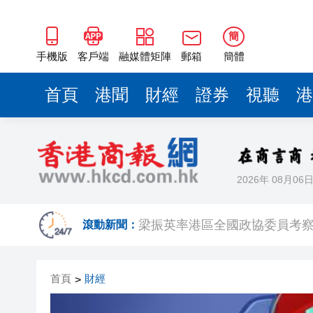
2025年海南儋州以舊換新帶動消
簡
山東26戶省屬國企去年合計營收2
手機版
客戶端
融媒體矩陣
郵箱
簡體
瀋陽鐵西校園閱讀活動解鎖閱
首頁
港聞
財經
證券
視聽
港
閩粵贛三地漢樂藝術家齊聚深
有片丨外交部回應特朗普委內瑞
50餘位頂尖專家共話時代命題
海南澄邁文儒煥新升級 五組數
2026年 08月06
梁振英率港區全國政協委員考
滾動新聞：
2025年海南儋州以舊換新帶動消
山東26戶省屬國企去年合計營收2
首頁
財經
>
瀋陽鐵西校園閱讀活動解鎖閱