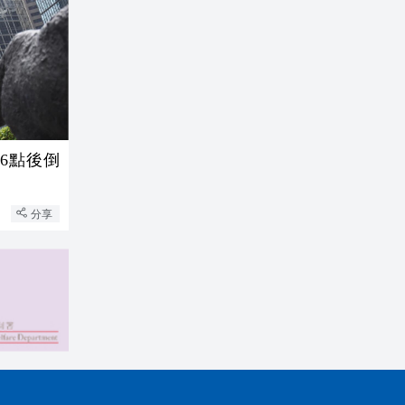
6點後倒
分享