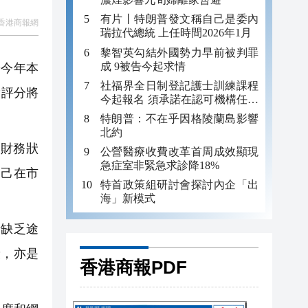
有片丨特朗普發文稱自己是委內
香港商報網
瑞拉代總統 上任時間2026年1月
黎智英勾結外國勢力早前被判罪
成 9被告今起求情
於今年本
社福界全日制登記護士訓練課程
貸評分將
今起報名 須承諾在認可機構任職
至少三年
特朗普：不在乎因格陵蘭島影響
北約
和財務狀
公營醫療收費改革首周成效顯現
急症室非緊急求診降18%
自己在市
特首政策組研討會探討內企「出
海」新模式
者缺乏途
康，亦是
香港商報PDF