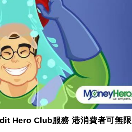
圳，共奏客家文化傳承新篇章
拉石油言論 拉美國家有權自主選擇合作夥伴
據見證文儒沉香從傳統邁向現代
察團來瓊考察
費約18億元
.58萬億 利潤總額近936億
讀新玩法
圳，共奏客家文化傳承新篇章
拉石油言論 拉美國家有權自主選擇合作夥伴
dit Hero Club服務 港消費者可無