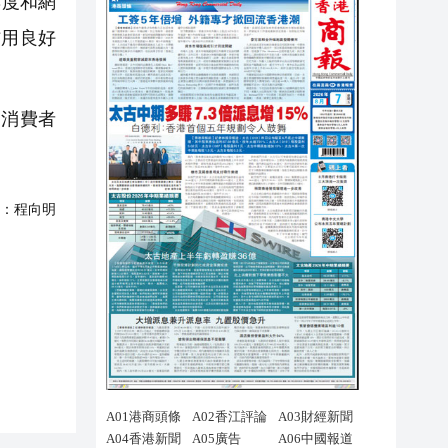
與度和網
信用良好
多消費者
：
程向明