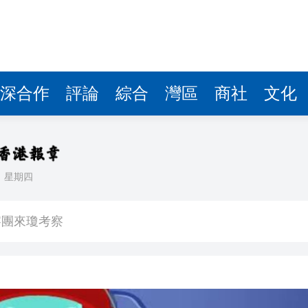
費約18億元
.58萬億 利潤總額近936億
讀新玩法
深合作
評論
綜合
灣區
商社
文化
圳，共奏客家文化傳承新篇章
拉石油言論 拉美國家有權自主選擇合作夥伴
據見證文儒沉香從傳統邁向現代
日
星期四
察團來瓊考察
費約18億元
.58萬億 利潤總額近936億
讀新玩法