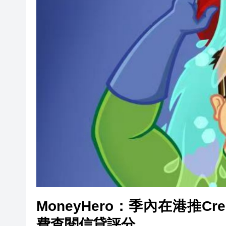
閩粵贛三地漢樂藝術家齊聚深
有片丨外交部回應特朗普委內瑞
50餘位頂尖專家共話時代命題
海南澄邁文儒煥新升級 五組數
梁振英率港區全國政協委員考
2025年海南儋州以舊換新帶動消
山東26戶省屬國企去年合計營收2
瀋陽鐵西校園閱讀活動解鎖閱
閩粵贛三地漢樂藝術家齊聚深
有片丨外交部回應特朗普委內瑞
MoneyHero：季內在港推Cre
費查閱信貸評分