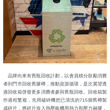
品牌向來有舊瓶回收計劃，以會員積分鼓勵消費
者到門市回收舊膠樽，推動資源循環，是次冀望透
過回收箱啓發更多消費者參與舊瓶回收。回收箱製
作過程繁複，先用破碎機把已清洗的715個舊樽製
成碎片，將碎片放入熱壓板機用熱力和壓力融膠，