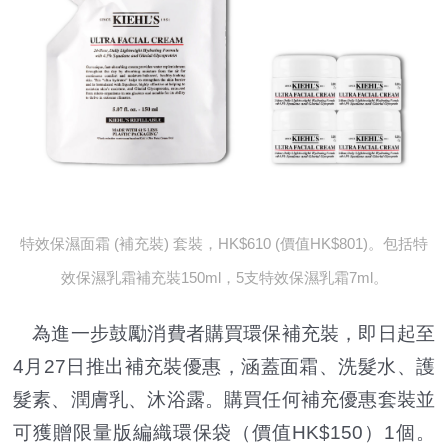
特效保濕面霜 (補充裝) 套裝，HK$610 (價值HK$801)。包括特
效保濕乳霜補充裝150ml，5支特效保濕乳霜7ml。
為進一步鼓勵消費者購買環保補充裝，即日起至
4月27日推出補充裝優惠，涵蓋面霜、洗髮水、護
髮素、潤膚乳、沐浴露。購買任何補充優惠套裝並
可獲贈限量版編織環保袋（價值HK$150）1個。