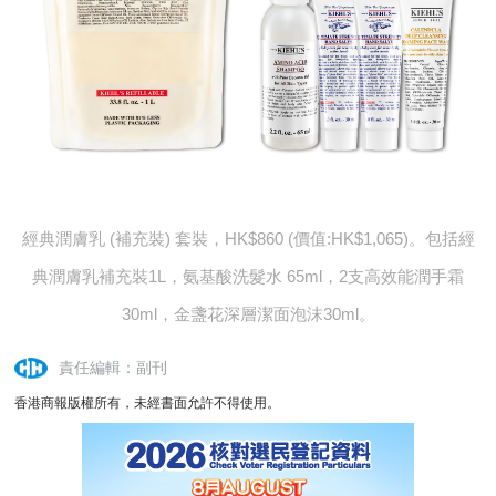
經典潤膚乳 (補充裝) 套裝，HK$860 (價值:HK$1,065)。包括經
典潤膚乳補充裝1L，氨基酸洗髮水 65ml，2支高效能潤手霜
30ml，金盞花深層潔面泡沫30ml。
責任編輯：副刊
香港商報版權所有，未經書面允許不得使用。