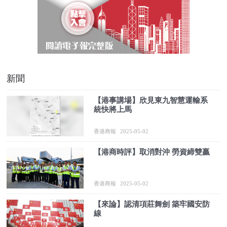
新聞
【港事講場】欣見東九智慧運輸系
統快將上馬
香港商報
2025-05-02
【港商時評】取消對沖 勞資締雙贏
香港商報
2025-05-02
【來論】認清項莊舞劍 築牢國安防
線