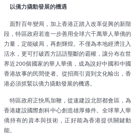
以僑力撬動發展的機遇
面對百年變局，加上香港正踏入改革促興的新階
段，特區政府若進一步善用全球六千萬華人華僑的
力量，定能破局，再創輝煌。不僅為本地經濟注入
活水，更可打破西方話語壟斷的霸權，讓分布在世
界近200個國家的華人華僑，成為說好中國和中國
香港故事的民間使者。從招商引資到文化輸出，香
港必須抓緊以僑力撬動發展的機遇。
特區政府正快馬加鞭，從速建設北部都會區，為
香港建設國際創科中心創造雄厚條件。全球華人華
僑持有的資本與技術，正好能為香港提供關鍵動
能。