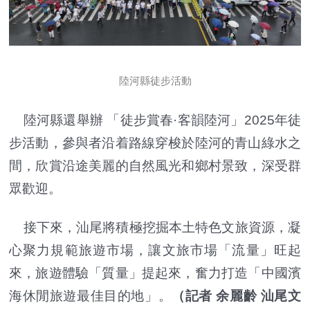
陸河縣徒步活動
陸河縣還舉辦 「徒步賞春·客韻陸河」2025年徒
步活動，參與者沿着路線穿梭於陸河的青山綠水之
間，欣賞沿途美麗的自然風光和鄉村景致，深受群
眾歡迎。
接下來，汕尾將積極挖掘本土特色文旅資源，凝
心聚力規範旅遊市場，讓文旅市場「流量」旺起
來，旅遊體驗「質量」提起來，奮力打造「中國濱
海休閒旅遊最佳目的地」。
（記者 余麗齡 汕尾文