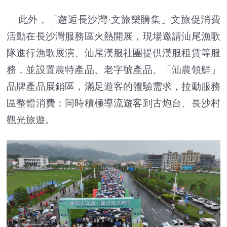
此外，「邂逅長沙灣·文旅樂購集」文旅促消費
活動在長沙灣服務區火熱開展，現場邀請汕尾漁歌
隊進行漁歌展演、汕尾漢服社團提供漢服租賃等服
務，並設置農特產品、老字號產品、「汕農領鮮」
品牌產品展銷區，滿足遊客的體驗需求，拉動服務
區整體消費；同時積極導流遊客到古炮台、長沙村
觀光旅遊。