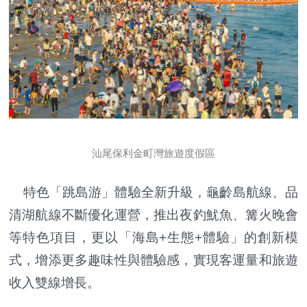
汕尾保利金町灣旅遊度假區
特色「跳島游」體驗全新升級，龜齡島航線、品
清湖航線不斷優化運營，推出夜釣魷魚、篝火晚會
等特色項目，更以「海島+生態+體驗」的創新模
式，增添更多趣味性與體驗感，實現客運量和旅遊
收入雙線增長。