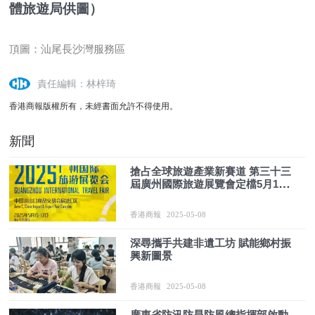
體旅遊局供圖）
頂圖：
汕尾長沙灣服務區
責任編輯：林梓琦
香港商報版權所有，未經書面允許不得使用。
新聞
搶占全球旅遊產業新賽道 第三十三
屆廣州國際旅遊展覽會定檔5月15
日至17日
香港商報
2025-05-08
深尋攜手共建非遺工坊 賦能鄉村振
興新圖景
香港商報
2025-05-08
廣東省防汛防旱防風總指揮部啟動