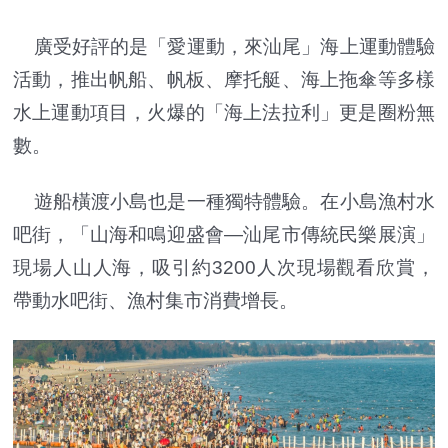
廣受好評的是「愛運動，來汕尾」海上運動體驗
活動，推出帆船、帆板、摩托艇、海上拖傘等多樣
水上運動項目，火爆的「海上法拉利」更是圈粉無
數。
遊船橫渡小島也是一種獨特體驗。在小島漁村水
吧街，「山海和鳴迎盛會—汕尾市傳統民樂展演」
現場人山人海，吸引約3200人次現場觀看欣賞，
帶動水吧街、漁村集市消費增長。