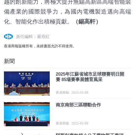
越的創新能力，將極大提升無錫高新區高端智能裝
備產業的國際競爭力，為國內電機製造邁向高端
化、智能化作出積極貢獻。
（錫高軒）
責任編輯：嚴燕紅
香港商報版權所有，未經書面允許不得使用。
新聞
2025年江蘇省城市足球聯賽明日開
賽 85場賽事展體育風采
香港商報
2025-05-09
南京南部三區聯動合作
香港商報
2025-05-09