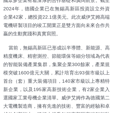
國眾多企業有着深厚的合作基礎和廣闊前景。截至
2024年，德國企業已在無錫高新區投資設立外資
企業42家，總投資22.1億美元。此次威伊艾姆高端
電機研製項目的竣工開業正是雙方面向未來合作共
贏的生動實踐和真實寫照。
當前，無錫高新區已形成以半導體、新能源、高
精度機床、精密測控、節能環保等細分領域為代表
的智能裝備產業集群，集聚企業300餘家，產業規
模突破1600億元大關，累計培育出93個市級以上
首台（套）重大裝備項目，140家市級以上專精特
新企業，以及195家高新技術企業，有2家企業入
選國家工業母機企業清單。威伊艾姆作為德國第二
大電機製造商，擁有先進的技術、豐富的經驗和卓