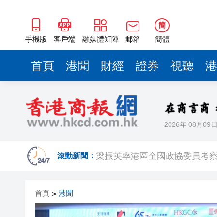
梁振英率港區全國政協委員考
2025年海南儋州以舊換新帶動消
簡
山東26戶省屬國企去年合計營收2
手機版
客戶端
融媒體矩陣
郵箱
簡體
瀋陽鐵西校園閱讀活動解鎖閱
首頁
港聞
財經
證券
視聽
港
閩粵贛三地漢樂藝術家齊聚深
有片丨外交部回應特朗普委內瑞
50餘位頂尖專家共話時代命題
2026年 08月09
海南澄邁文儒煥新升級 五組數
梁振英率港區全國政協委員考
滾動新聞：
2025年海南儋州以舊換新帶動消
首頁
港聞
>
山東26戶省屬國企去年合計營收2
瀋陽鐵西校園閱讀活動解鎖閱