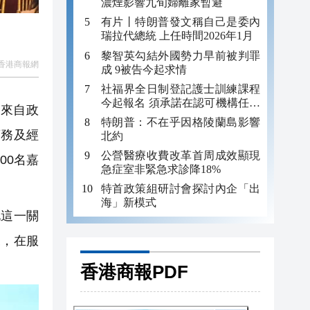
濃煙影響九旬婦離家暫避
有片丨特朗普發文稱自己是委內
瑞拉代總統 上任時間2026年1月
黎智英勾結外國勢力早前被判罪
香港商報網
成 9被告今起求情
社福界全日制登記護士訓練課程
今起報名 須承諾在認可機構任職
來自政
至少三年
特朗普：不在乎因格陵蘭島影響
商務及經
北約
公營醫療收費改革首周成效顯現
00名嘉
急症室非緊急求診降18%
特首政策組研討會探討內企「出
海」新模式
這一關
來，在服
香港商報PDF