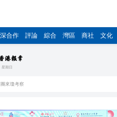
察團來瓊考察
費約18億元
.58萬億 利潤總額近936億
讀新玩法
深合作
評論
綜合
灣區
商社
文化
圳，共奏客家文化傳承新篇章
拉石油言論 拉美國家有權自主選擇合作夥伴
日
星期日
據見證文儒沉香從傳統邁向現代
察團來瓊考察
費約18億元
.58萬億 利潤總額近936億
讀新玩法