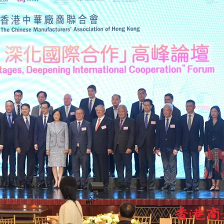
圳，共奏客家文化傳承新篇章
拉石油言論 拉美國家有權自主選擇合作夥伴
據見證文儒沉香從傳統邁向現代
察團來瓊考察
費約18億元
.58萬億 利潤總額近936億
讀新玩法
圳，共奏客家文化傳承新篇章
拉石油言論 拉美國家有權自主選擇合作夥伴