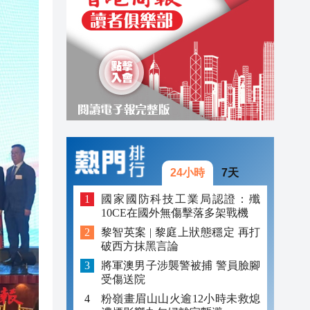
20:34
20:31
20:55
20:42
20:42
20:41
24小時
7天
20:40
國家國防科技工業局認證：殲
10CE在國外無傷擊落多架戰機
20:39
黎智英案 | 黎庭上狀態穩定 再打
20:34
破西方抹黑言論
將軍澳男子涉襲警被捕 警員臉腳
20:31
受傷送院
粉嶺畫眉山山火逾12小時未救熄