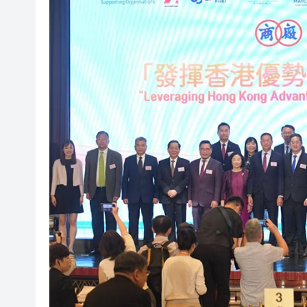
閩粵贛三地漢樂藝術家齊聚深
有片丨外交部回應特朗普委內瑞
50餘位頂尖專家共話時代命題
海南澄邁文儒煥新升級 五組數
梁振英率港區全國政協委員考
2025年海南儋州以舊換新帶動消
山東26戶省屬國企去年合計營收2
瀋陽鐵西校園閱讀活動解鎖閱
閩粵贛三地漢樂藝術家齊聚深
有片丨外交部回應特朗普委內瑞