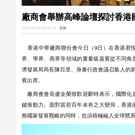
廠商會舉辦高峰論壇探討香港國
2025-05-09 16:30:13
原創
香港中華廠商聯合會今日（9日）在香港君悅
界、學界、商界等領域的重量級嘉賓從不同角
濟發展局局長陳百里、身兼行政會議召集人的新
賓出席。
廠商會會長盧金榮致歡迎辭時表示，國際化是
鍵推動力。面對當前百年未有之大變局，香港
務國家發展戰略的同時，也須積極融入全球體