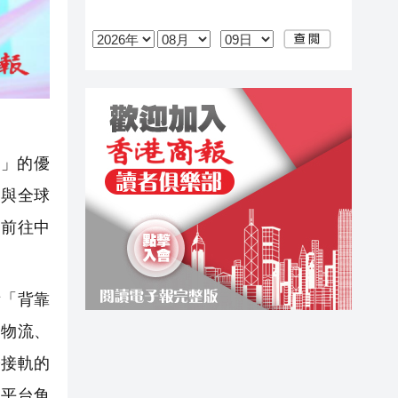
」的優
國與全球
團前往中
「背靠
、物流、
際接軌的
向平台角