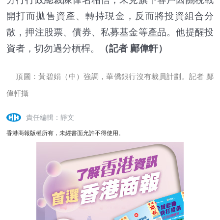
開打而拋售資產、轉持現金，反而將投資組合分
散，押注股票、債券、私募基金等產品。他提醒投
資者，切勿過分槓桿。
（記者 鄺偉軒）
頂圖：黃碧娟（中）強調，華僑銀行沒有裁員計劃。記者 鄺
偉軒攝
責任編輯：靜文
香港商報版權所有，未經書面允許不得使用。