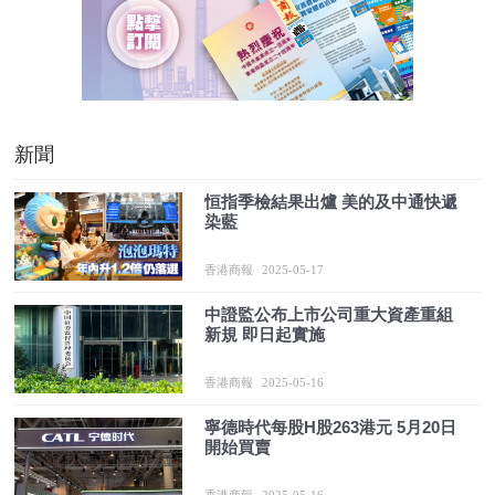
新聞
恒指季檢結果出爐 美的及中通快遞
染藍
香港商報
2025-05-17
中證監公布上市公司重大資產重組
新規 即日起實施
香港商報
2025-05-16
寧德時代每股H股263港元 5月20日
開始買賣