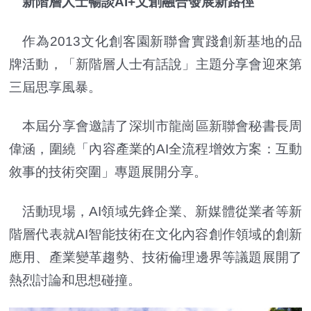
新階層人士暢談AI+文創融合發展新路徑
作為2013文化創客園新聯會實踐創新基地的品
牌活動，「新階層人士有話說」主題分享會迎來第
三屆思享風暴。
本屆分享會邀請了深圳市龍崗區新聯會秘書長周
偉涵，圍繞「內容產業的AI全流程增效方案：互動
敘事的技術突圍」專題展開分享。
活動現場，AI領域先鋒企業、新媒體從業者等新
階層代表就AI智能技術在文化內容創作領域的創新
應用、產業變革趨勢、技術倫理邊界等議題展開了
熱烈討論和思想碰撞。