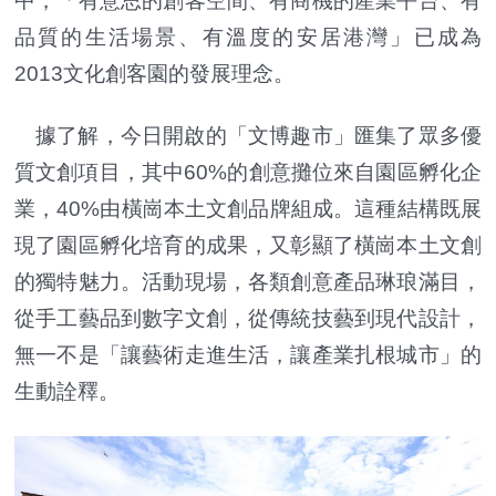
中，「有意思的創客空間、有商機的產業平台、有
品質的生活場景、有溫度的安居港灣」已成為
2013文化創客園的發展理念。
據了解，今日開啟的「文博趣市」匯集了眾多優
質文創項目，其中60%的創意攤位來自園區孵化企
業，40%由橫崗本土文創品牌組成。這種結構既展
現了園區孵化培育的成果，又彰顯了橫崗本土文創
的獨特魅力。活動現場，各類創意產品琳琅滿目，
從手工藝品到數字文創，從傳統技藝到現代設計，
無一不是「讓藝術走進生活，讓產業扎根城市」的
生動詮釋。