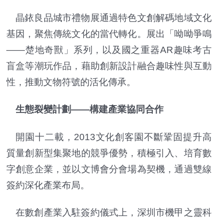
晶銥良品城市禮物展通過特色文創解碼地域文化
基因，聚焦傳統文化的當代轉化。展出「呦呦爭鳴
——楚地奇獸」系列，以及國之重器AR趣味考古
盲盒等潮玩作品，藉助創新設計融合趣味性與互動
性，推動文物符號的活化傳承。
生態裂變計劃——構建產業協同合作
開園十二載，2013文化創客園不斷鞏固提升高
質量創新型集聚地的競爭優勢，積極引入、培育數
字創意企業，並以文博會分會場為契機，通過雙線
簽約深化產業布局。
在數創產業入駐簽約儀式上，深圳市機甲之靈科