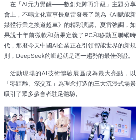
在「AI元力覺醒——數創矩陣再升級」主題分享
會上，不鳴文化董事長夏雷發表了題為《AI賦能新
媒體行業之換道超車》的精彩演講。夏雷強調，如
果說十年前微軟和蘋果定義了PC和移動互聯網時
代，那麼今天中國AI企業正在引領智能世界的新規
則，DeepSeek的崛起就是這一趨勢的最佳例證。
活動現場的AI技術體驗展區成為最大亮點，以
「零距離、深交互」為理念打造的三大沉浸式場景
吸引了眾多參會者駐足體驗。