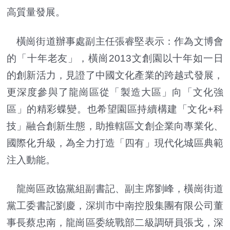
高質量發展。
橫崗街道辦事處副主任張睿堅表示：作為文博會
的「十年老友」，橫崗2013文創園以十年如一日
的創新活力，見證了中國文化產業的跨越式發展，
更深度參與了龍崗區從「製造大區」向「文化強
區」的精彩蝶變。也希望園區持續構建「文化+科
技」融合創新生態，助推轄區文創企業向專業化、
國際化升級，為全力打造「四有」現代化城區典範
注入動能。
龍崗區政協黨組副書記、副主席劉峰，橫崗街道
黨工委書記劉慶，深圳市中南控股集團有限公司董
事長蔡忠南，龍崗區委統戰部二級調研員張戈，深