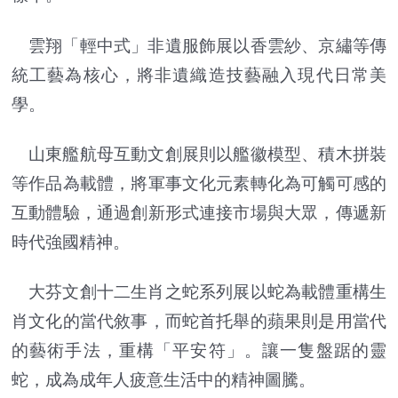
雲翔「輕中式」非遺服飾展以香雲紗、京繡等傳
統工藝為核心，將非遺織造技藝融入現代日常美
學。
山東艦航母互動文創展則以艦徽模型、積木拼裝
等作品為載體，將軍事文化元素轉化為可觸可感的
互動體驗，通過創新形式連接市場與大眾，傳遞新
時代強國精神。
大芬文創十二生肖之蛇系列展以蛇為載體重構生
肖文化的當代敘事，而蛇首托舉的蘋果則是用當代
的藝術手法，重構「平安符」。讓一隻盤踞的靈
蛇，成為成年人疲意生活中的精神圖騰。