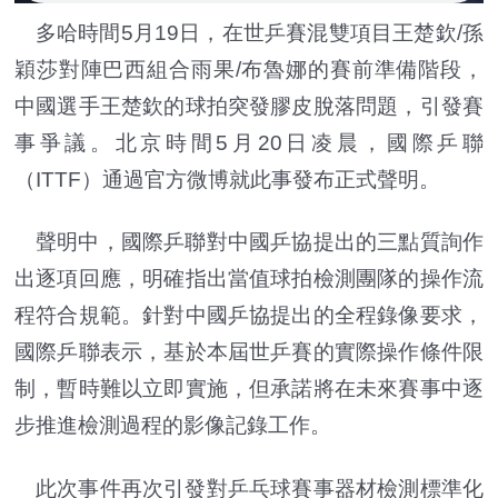
多哈時間5月19日，在世乒賽混雙項目王楚欽/孫
穎莎對陣巴西組合雨果/布魯娜的賽前準備階段，
中國選手王楚欽的球拍突發膠皮脫落問題，引發賽
事爭議。北京時間5月20日凌晨，國際乒聯
（ITTF）通過官方微博就此事發布正式聲明。
聲明中，國際乒聯對中國乒協提出的三點質詢作
出逐項回應，明確指出當值球拍檢測團隊的操作流
程符合規範。針對中國乒協提出的全程錄像要求，
國際乒聯表示，基於本屆世乒賽的實際操作條件限
制，暫時難以立即實施，但承諾將在未來賽事中逐
步推進檢測過程的影像記錄工作。
此次事件再次引發對乒乓球賽事器材檢測標準化