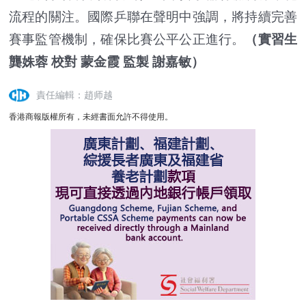
流程的關注。國際乒聯在聲明中強調，將持續完善
賽事監管機制，確保比賽公平公正進行。
（實習生
龔姝蓉 校對 蒙金霞 監製 謝嘉敏）
責任編輯：趙师越
香港商報版權所有，未經書面允許不得使用。