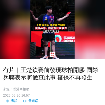
有片｜王楚欽賽前發現球拍開膠 國際
乒聯表示將徹查此事 確保不再發生
來源：香港商報網
2025-05-20 16:57