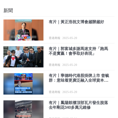
新聞
有片｜黃正浩祝文博會越辦越好
香港商報
2025-05-20
有片｜郭富城多謝馬迷支持「跑馬
不是實贏！會爭取好表現」
香港商報
2025-05-20
有片丨寧德時代港股掛牌上市 曾毓
群：意味着更廣泛融入全球資本市
場
香港商報
2025-05-20
有片｜鳳陽鼓樓頂部瓦片發生脫落
去年剛花340多萬元維修